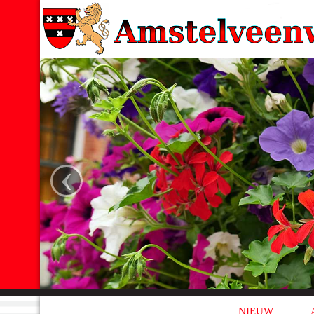
‹
NIEUW