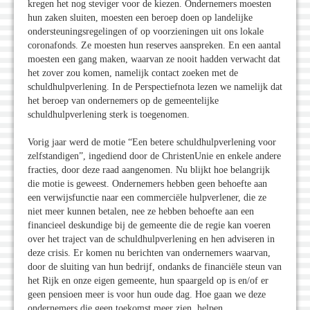
kregen het nog steviger voor de kiezen. Ondernemers moesten
hun zaken sluiten, moesten een beroep doen op landelijke
ondersteuningsregelingen of op voorzieningen uit ons lokale
coronafonds. Ze moesten hun reserves aanspreken. En een aantal
moesten een gang maken, waarvan ze nooit hadden verwacht dat
het zover zou komen, namelijk contact zoeken met de
schuldhulpverlening. In de Perspectiefnota lezen we namelijk dat
het beroep van ondernemers op de gemeentelijke
schuldhulpverlening sterk is toegenomen.
Vorig jaar werd de motie “Een betere schuldhulpverlening voor
zelfstandigen”, ingediend door de ChristenUnie en enkele andere
fracties, door deze raad aangenomen. Nu blijkt hoe belangrijk
die motie is geweest. Ondernemers hebben geen behoefte aan
een verwijsfunctie naar een commerciële hulpverlener, die ze
niet meer kunnen betalen, nee ze hebben behoefte aan een
financieel deskundige bij de gemeente die de regie kan voeren
over het traject van de schuldhulpverlening en hen adviseren in
deze crisis. Er komen nu berichten van ondernemers waarvan,
door de sluiting van hun bedrijf, ondanks de financiële steun van
het Rijk en onze eigen gemeente, hun spaargeld op is en/of er
geen pensioen meer is voor hun oude dag. Hoe gaan we deze
ondernemers die geen toekomst meer zien, helpen.