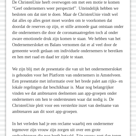
De ChristenUnie heeft overwogen om met een motie te komen
“Geef ondernemers weer perspectief”. Uiteindelijk hebben we
besloten om dat niet te doen. Maar de ChristenUnie vindt wel
dat alles op alles gezet moet worden om te voorkomen dat
doordat de reserves op zijn, er stille armoede gaat ontstaan onder
die ondernemers die door de coronamaatregelen toch al onder
zware emotionele druk zijn komen te staan. We hebben van het
Ondernemersloket en Balans vernomen dat er al veel door de
gemeente wordt gedaan om individuele ondernemers te bereiken
en hen met raad en daad ter zijde te staan.
We zijn blij met de presentatie die van uit het ondernemersloket
is gehouden voor het Platform van ondernemers in Amstelveen.
Een presentatie met informatie over het brede palet aan rijks- en
lokale regelingen dat beschikbaar is. Maar nog belangrijker
vinden we dat ambtenaren deelnemen aan app-groepen onder
ondernemers om hen te ondersteunen waar dat nodig is. De
ChristenUnie pleit voor een versterkte inzet van deelname van
ambtenaren aan dit soort app-groepen.
In het verleden had je een reclame waarbij een ondernemer
tegenover zijn vrouw zijn zorgen uit over een grote
opdrachtgever die nog heeft betaald. Zijn vrouw zegt dan tegen