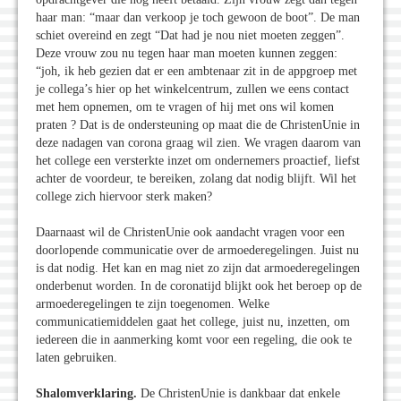
haar man: “maar dan verkoop je toch gewoon de boot”. De man
schiet overeind en zegt “Dat had je nou niet moeten zeggen”.
Deze vrouw zou nu tegen haar man moeten kunnen zeggen:
“joh, ik heb gezien dat er een ambtenaar zit in de appgroep met
je collega’s hier op het winkelcentrum, zullen we eens contact
met hem opnemen, om te vragen of hij met ons wil komen
praten ? Dat is de ondersteuning op maat die de ChristenUnie in
deze nadagen van corona graag wil zien. We vragen daarom van
het college een versterkte inzet om ondernemers proactief, liefst
achter de voordeur, te bereiken, zolang dat nodig blijft. Wil het
college zich hiervoor sterk maken?
Daarnaast wil de ChristenUnie ook aandacht vragen voor een
doorlopende communicatie over de armoederegelingen. Juist nu
is dat nodig. Het kan en mag niet zo zijn dat armoederegelingen
onderbenut worden. In de coronatijd blijkt ook het beroep op de
armoederegelingen te zijn toegenomen. Welke
communicatiemiddelen gaat het college, juist nu, inzetten, om
iedereen die in aanmerking komt voor een regeling, die ook te
laten gebruiken.
Shalomverklaring.
De ChristenUnie is dankbaar dat enkele