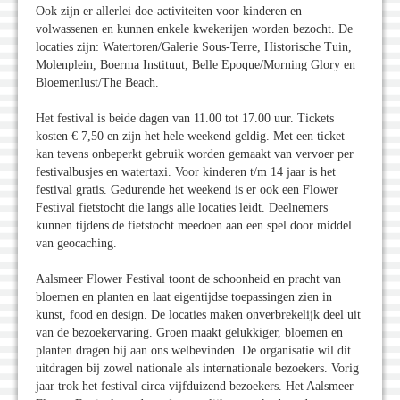
Ook zijn er allerlei doe-activiteiten voor kinderen en
volwassenen en kunnen enkele kwekerijen worden bezocht. De
locaties zijn: Watertoren/Galerie Sous-Terre, Historische Tuin,
Molenplein, Boerma Instituut, Belle Epoque/Morning Glory en
Bloemenlust/The Beach.
Het festival is beide dagen van 11.00 tot 17.00 uur. Tickets
kosten € 7,50 en zijn het hele weekend geldig. Met een ticket
kan tevens onbeperkt gebruik worden gemaakt van vervoer per
festivalbusjes en watertaxi. Voor kinderen t/m 14 jaar is het
festival gratis. Gedurende het weekend is er ook een Flower
Festival fietstocht die langs alle locaties leidt. Deelnemers
kunnen tijdens de fietstocht meedoen aan een spel door middel
van geocaching.
Aalsmeer Flower Festival toont de schoonheid en pracht van
bloemen en planten en laat eigentijdse toepassingen zien in
kunst, food en design. De locaties maken onverbrekelijk deel uit
van de bezoekervaring. Groen maakt gelukkiger, bloemen en
planten dragen bij aan ons welbevinden. De organisatie wil dit
uitdragen bij zowel nationale als internationale bezoekers. Vorig
jaar trok het festival circa vijfduizend bezoekers. Het Aalsmeer