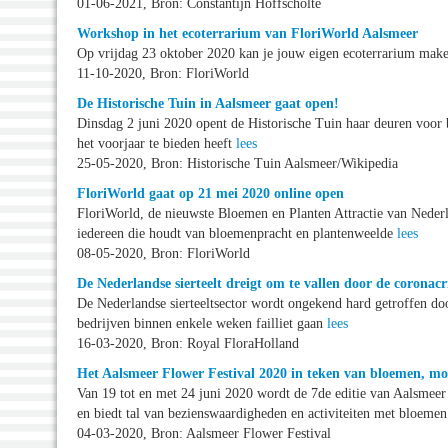
01-06-2021, Bron: Constantijn Hoffscholte
Workshop in het ecoterrarium van FloriWorld Aalsmeer
Op vrijdag 23 oktober 2020 kan je jouw eigen ecoterrarium mak
11-10-2020, Bron: FloriWorld
De Historische Tuin in Aalsmeer gaat open!
Dinsdag 2 juni 2020 opent de Historische Tuin haar deuren voor 
het voorjaar te bieden heeft
lees
25-05-2020, Bron: Historische Tuin Aalsmeer/Wikipedia
FloriWorld gaat op 21 mei 2020 online open
FloriWorld, de nieuwste Bloemen en Planten Attractie van Nederl
iedereen die houdt van bloemenpracht en plantenweelde
lees
08-05-2020, Bron: FloriWorld
De Nederlandse sierteelt dreigt om te vallen door de coronacri
De Nederlandse sierteeltsector wordt ongekend hard getroffen do
bedrijven binnen enkele weken failliet gaan
lees
16-03-2020, Bron: Royal FloraHolland
Het Aalsmeer Flower Festival 2020 in teken van bloemen, mo
Van 19 tot en met 24 juni 2020 wordt de 7de editie van Aalsmeer
en biedt tal van bezienswaardigheden en activiteiten met bloeme
04-03-2020, Bron: Aalsmeer Flower Festival