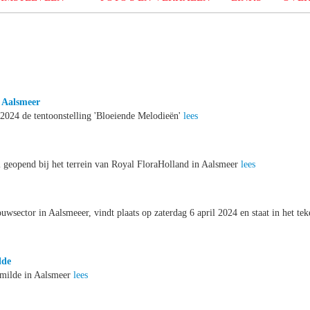
m Aalsmeer
2024 de tentoonstelling 'Bloeiende Melodieën'
lees
l geopend bij het terrein van Royal FloraHolland in Aalsmeer
lees
wsector in Aalsmeeer, vindt plaats op zaterdag 6 april 2024 en staat in het tek
lde
Smilde in Aalsmeer
lees