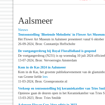
Aalsmeer
Nieuws
Tentoonstelling 'Bloeiende Melodieën' in Flower Art Museu
Het Flower Art Museum in Aalsmeer presenteert vanaf 6 oktober 
26-09-2024, Bron: Constantijn Hoffscholte
De voetgangersbrug bij Royal FloraHolland is geopend
De voetgangersbrug (N231) is op woensdag 10 juli 2024 officiee
13-07-2024, Bron: Vervoerregio Amsterdam
Kom in de Kas 2024 in Aalsmeeer
Kom in de Kas, het grootste publieksevenement van de glastuinbou
van Groene liefde
lees
11-03-2024, Bron: Groenpromotie.nl
Verkoop en tentoonstelling bij keramiekatelier van Tries Smi
Opnieuw gaan de deuren open in het Keramiekatelier van Tries 
13-03-2023, Bron: Tries Smilde
Aalsmeer Flower Cup 24ste editie in 2023