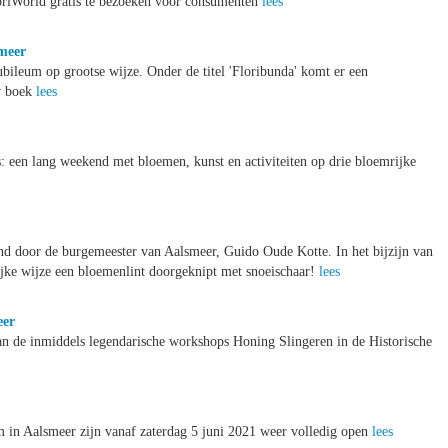
oriWorld gratis te bezoeken voor consumenten
lees
smeer
jubileum op grootse wijze. Onder de titel 'Floribunda' komt er een
uw boek
lees
: een lang weekend met bloemen, kunst en activiteiten op drie bloemrijke
nd door de burgemeester van Aalsmeer, Guido Oude Kotte. In het bijzijn van
ijke wijze een bloemenlint doorgeknipt met snoeischaar!
lees
eer
an de inmiddels legendarische workshops Honing Slingeren in de Historische
in Aalsmeer zijn vanaf zaterdag 5 juni 2021 weer volledig open
lees