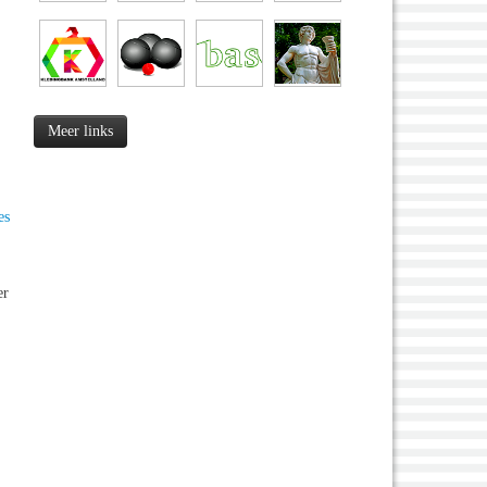
Meer links
es
er