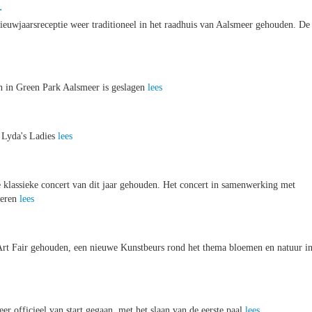
r
euwjaarsreceptie weer traditioneel in het raadhuis van Aalsmeer gehouden. De
n in Green Park Aalsmeer is geslagen
lees
n Lyda's Ladies
lees
klassieke concert van dit jaar gehouden. Het concert in samenwerking met
seren
lees
Art Fair gehouden, een nieuwe Kunstbeurs rond het thema bloemen en natuur i
 officieel van start gegaan, met het slaan van de eerste paal
lees