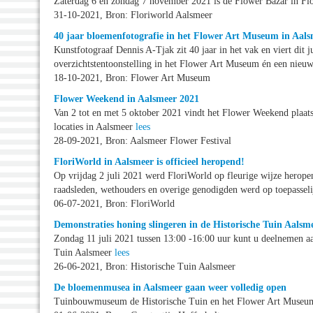
Zaterdag 6 en zondag 7 november 2021 is de Flower Bazar in Fl
31-10-2021, Bron: Floriworld Aalsmeer
40 jaar bloemenfotografie in het Flower Art Museum in Aal
Kunstfotograaf Dennis A-Tjak zit 40 jaar in het vak en viert dit 
overzichtstentoonstelling in het Flower Art Museum én een nie
18-10-2021, Bron: Flower Art Museum
Flower Weekend in Aalsmeer 2021
Van 2 tot en met 5 oktober 2021 vindt het Flower Weekend plaats
locaties in Aalsmeer
lees
28-09-2021, Bron: Aalsmeer Flower Festival
FloriWorld in Aalsmeer is officieel heropend!
Op vrijdag 2 juli 2021 werd FloriWorld op fleurige wijze herope
raadsleden, wethouders en overige genodigden werd op toepassel
06-07-2021, Bron: FloriWorld
Demonstraties honing slingeren in de Historische Tuin Aalsm
Zondag 11 juli 2021 tussen 13:00 -16:00 uur kunt u deelnemen a
Tuin Aalsmeer
lees
26-06-2021, Bron: Historische Tuin Aalsmeer
De bloemenmusea in Aalsmeer gaan weer volledig open
Tuinbouwmuseum de Historische Tuin en het Flower Art Museum 