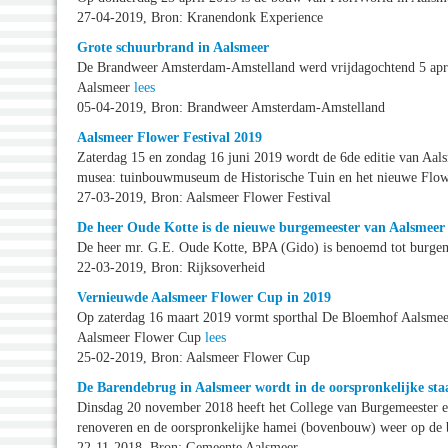
27-04-2019, Bron: Kranendonk Experience
Grote schuurbrand in Aalsmeer
De Brandweer Amsterdam-Amstelland werd vrijdagochtend 5 april
Aalsmeer
lees
05-04-2019, Bron: Brandweer Amsterdam-Amstelland
Aalsmeer Flower Festival 2019
Zaterdag 15 en zondag 16 juni 2019 wordt de 6de editie van Aals
musea: tuinbouwmuseum de Historische Tuin en het nieuwe Fl
27-03-2019, Bron: Aalsmeer Flower Festival
De heer Oude Kotte is de nieuwe burgemeester van Aalsmeer
De heer mr. G.E. Oude Kotte, BPA (Gido) is benoemd tot burgem
22-03-2019, Bron: Rijksoverheid
Vernieuwde Aalsmeer Flower Cup in 2019
Op zaterdag 16 maart 2019 vormt sporthal De Bloemhof Aalsmeer
Aalsmeer Flower Cup
lees
25-02-2019, Bron: Aalsmeer Flower Cup
De Barendebrug in Aalsmeer wordt in de oorspronkelijke staa
Dinsdag 20 november 2018 heeft het College van Burgemeester e
renoveren en de oorspronkelijke hamei (bovenbouw) weer op de 
22-11-2018, Bron: Gemeente Aalsmeer