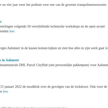
na vier jaar weer het podium voor een van de grootste trampolinetoernooien
s
eerlingen volgende 50 verschillende technische workshops en de open avond
llenden
lees
regio Aalsmeer in de kassen komen kijken en zien hoe alles in zijn werk gaat
le
b in Aalsmeer
klimaatneutrale DHL Parcel CityHub (een persoonlijke pakketpunt) voor Aalsme
g 15 januari 2022 de noodklok over de gevolgen van de lockdown. Ook voor de
gen
lees