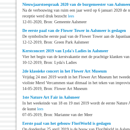
Nieuwjaarstoespraak 2020 van de burgemeester van Aalsmee
Na de verbouwing van ruim een jaar werd op 6 januari 2020 de ni
receptie werd druk bezocht
lees
12-01-2020, Bron: Gemeente Aalsmeer
De eerste paal van de Flower Tower in Aalsmeer is geslagen
De symbolische eerste paal van de Flower Tower aan de Japanlaa
12-12-2019, Bron: Green Park Aalsmeer
Kerstconcert 2019 van Lyda's Ladies in Aalsmeer
Vier het begin van de kerstvakantie met de prachtige klanken va
10-12-2019, Bron: Lyda's Ladies
2de klassieke concert in het Flower Art Museum
Vrijdag 24 mei 2019 wordt in het Flower Art Museum het tweede 
violiste Merel Vercammen staat ditmaal in het teken van improvi
14-05-2019, Bron: Flower Art Museum
1ste Nature Art Fair in Aalsmeer
In het weekeinde van 18 en 19 mei 2019 wordt de eerste Nature 
de kunst
lees
07-05-2019, Bron: Marianne van der Meer
Eerste paal van het gebouw FloriWorld is geslagen
Op donderdag 25 april 2019 is de bouw van FloriWorld in Aalsmeer