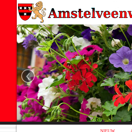
‹
NIEUW