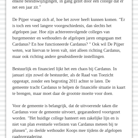
enkele beleidswijzigingen, in gang gezet door een college dat er
net een jaar zit.”
De Pijper vraagt zich af, hoe het zover heeft kunnen komen. “Er
is toch een veel langere voorgeschiedenis, dan slechts het
afgelopen jaar. Hoe zijn achtereenvolgende colleges van
burgemeester en wethouders de afgelopen jaren omgegaan met
Cardanus? En hoe functioneerde Cardanus? “ Ook wil De Pijper
weten, wat hiervan te leren valt, niet alleen richting Cardanus,
maar ook richting andere gesubsidieerde instellingen.
Bestuurlijk en financieel lijkt het een chaos bij Cardanus. In
januari zijn zowel de bestuurder, als de Raad van Toezicht
opgestapt, zonder een begroting 2011 achter te laten. De
gemeente tracht Cardanus te helpen de financiële situatie in kaart
te brengen, maar moet daar de grootste moeite voor doen.
Voor de gemeente is belangrijk, dat de uitvoerende taken die
Cardanus voor de gemeente uitvoert, gegarandeerd voortgezet
worden. “Het huidige college hanteert een zakelijke lijn en is
niet van plan eventuele verliezen van Cardanus meteen bij te
plussen”, zo deelde wethouder Koops mee tijdens de afgelopen
raadsvergadering.