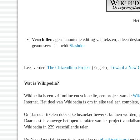
Het
Verschillen:
geen anonieme editing van teksten, alleen desku
geamuseerd."- meldt
Slashdot
.
Lees verder:
The Citizendium Project
(Engels),
Toward a New 
Wat is Wikipedia?
Wikipedia is een vrij online encyclopedie, een project van de
Wik
Internet. Het doel van Wikipedia is om in elke taal een complete,
Omdat de artikelen door elke bezoeker bewerkt kunnen worden, gee
Daarnaast is vanwege het open karakter van het project vandalism
Wikipedia in 229 verschillende talen.
De Nederlandstalige versie is te vinden op
nl.wikipedia.org
en be