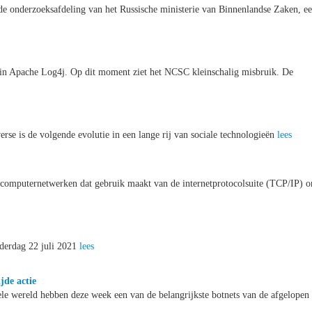
de onderzoeksafdeling van het Russische ministerie van Binnenlandse Zaken, e
 in Apache Log4j. Op dit moment ziet het NCSC kleinschalig misbruik. De
rse is de volgende evolutie in een lange rij van sociale technologieën
lees
n computernetwerken dat gebruik maakt van de internetprotocolsuite (TCP/IP) 
nderdag 22 juli 2021
lees
de actie
hele wereld hebben deze week een van de belangrijkste botnets van de afgelopen