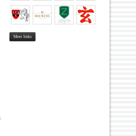
Meer links
j