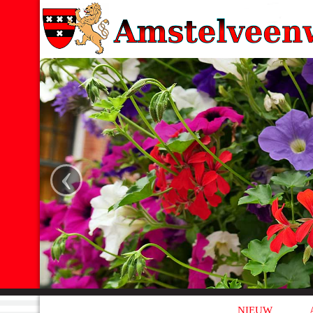
‹
NIEUW