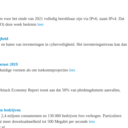
 voor het einde van 2021 volledig bereikbaar zijn via IPv6, naast IPv4. Dat
DO) deze week besloten
lees
gheid
en baten van investeringen in cyberveiligheid. Het investeringsniveau kan dan 
ternet 2019
e huidige vormen als om toekomstprojecties
lees
es Attack Economy Report toont aan dat 50% van phishingdomein aanvallen,
en bedrijven
 2,4 miljoen consumenten en 130.000 bedrijven fors verhogen. Particuliere
nt meer downloadsnelheid tot 500 Megabit per seconde
lees
.nl