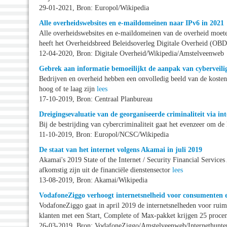
29-01-2021, Bron: Europol/Wikipedia
Alle overheidswebsites en e-maildomeinen naar IPv6 in 2021
Alle overheidswebsites en e-maildomeinen van de overheid moeten
heeft het Overheidsbreed Beleidsoverleg Digitale Overheid (OB
12-04-2020, Bron: Digitale Overheid/Wikipedia/Amstelveenweb
Gebrek aan informatie bemoeilijkt de aanpak van cyberveili
Bedrijven en overheid hebben een onvolledig beeld van de kosten 
hoog of te laag zijn
lees
17-10-2019, Bron: Centraal Planbureau
Dreigingsevaluatie van de georganiseerde criminaliteit via in
Bij de bestrijding van cybercriminaliteit gaat het evenzeer om d
11-10-2019, Bron: Europol/NCSC/Wikipedia
De staat van het internet volgens Akamai in juli 2019
Akamai's 2019 State of the Internet / Security Financial Servic
afkomstig zijn uit de financiële dienstensector
lees
13-08-2019, Bron: Akamai/Wikipedia
VodafoneZiggo verhoogt internetsnelheid voor consumenten 
VodafoneZiggo gaat in april 2019 de internetsnelheden voor ruim
klanten met een Start, Complete of Max-pakket krijgen 25 proce
26-03-2019, Bron: VodafoneZiggo/Amstelveenweb/Internethunter