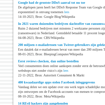
Google had de grootste DDoS-aanval tot nu toe
De afgelopen jaren heeft het DDoS Response Team van Google de
exponentieel in omvang toenemen
lees
14-10-2023, Bron: Google Blog/Wikipedia
In 2021 waren duizenden bedrijven slachtoffer van ransomw
Ruim 2 duizend bedrijven met minstens 2 werkzame personen zijn
(ransomware) in Nederland. Gemiddeld betaalde 11 procent losge
04-08-2023, Bron: CBS/Wikipedia
200 miljoen e-mailadressen van Twitter-gebruikers zijn gelek
Een datalek dat e-mailadressen bevat van meer dan 200 miljoen T
08-01-2023, Bron: BleepingComputer/Wikipedia
Eerst reviews checken, dan online bestellen
Veel consumenten doen online aankopen zonder eerst de betrouwb
webshops niet zonder risico's zijn
lees
22-11-2022, Bron: Autoriteit Consument & Markt
400 kwaadaardige apps stelen Facebook inloggegevens
Vandaag delen we een update over ons werk tegen schadelijke mobi
zijn ontworpen om de Facebook-accounts van mensen te compro
08-10-2022, Bron: Meta/Wikipedia
14 REvil hackers zijn aangehouden