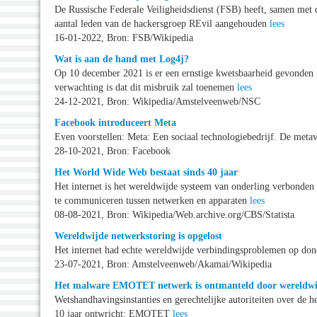
De Russische Federale Veiligheidsdienst (FSB) heeft, samen met 
aantal leden van de hackersgroep REvil aangehouden
lees
16-01-2022, Bron: FSB/Wikipedia
Wat is aan de hand met Log4j?
Op 10 december 2021 is er een ernstige kwetsbaarheid gevonden
verwachting is dat dit misbruik zal toenemen
lees
24-12-2021, Bron: Wikipedia/Amstelveenweb/NSC
Facebook introduceert Meta
Even voorstellen: Meta: Een sociaal technologiebedrijf. De metave
28-10-2021, Bron: Facebook
Het World Wide Web bestaat sinds 40 jaar
Het internet is het wereldwijde systeem van onderling verbonde
te communiceren tussen netwerken en apparaten
lees
08-08-2021, Bron: Wikipedia/Web.archive.org/CBS/Statista
Wereldwijde netwerkstoring is opgelost
Het internet had echte wereldwijde verbindingsproblemen op do
23-07-2021, Bron: Amstelveenweb/Akamai/Wikipedia
Het malware EMOTET netwerk is ontmanteld door wereldwij
Wetshandhavingsinstanties en gerechtelijke autoriteiten over de 
10 jaar ontwricht: EMOTET
lees