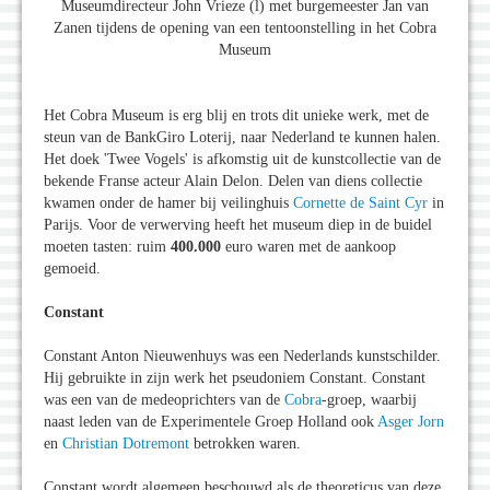
Museumdirecteur John Vrieze (l) met burgemeester Jan van
Zanen tijdens de opening van een tentoonstelling in het Cobra
Museum
Het Cobra Museum is erg blij en trots dit unieke werk, met de
steun van de BankGiro Loterij, naar Nederland te kunnen halen.
Het doek 'Twee Vogels' is afkomstig uit de kunstcollectie van de
bekende Franse acteur Alain Delon. Delen van diens collectie
kwamen onder de hamer bij veilinghuis
Cornette de Saint Cyr
in
Parijs. Voor de verwerving heeft het museum diep in de buidel
moeten tasten: ruim
400.000
euro waren met de aankoop
gemoeid.
Constant
Constant Anton Nieuwenhuys was een Nederlands kunstschilder.
Hij gebruikte in zijn werk het pseudoniem Constant. Constant
was een van de medeoprichters van de
Cobra
-groep, waarbij
naast leden van de Experimentele Groep Holland ook
Asger Jorn
en
Christian Dotremont
betrokken waren.
Constant wordt algemeen beschouwd als de theoreticus van deze