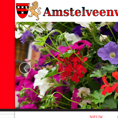
‹
NIEUW