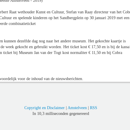
eente Amstelveen - 2019)
rbert Raat wethouder Kunst en Cultuur, Stefan van Raay directeur van het Cob
ltuur en spelende kinderen op het Sandbergplein op 30 januari 2019 met een
eerde combinatieticket
en kunnen dezelfde dag nog naar het andere museum. Het gekochte kaartje is
e week gekocht en gebruikt worden. Het ticket kost € 17,50 en is bij de kassa
n ticket bij Museum Jan van der Togt kost normaliter € 11,50 en bij Cobra
oordelijk voor de inhoud van de nieuwsberichten.
Copyright en Disclaimer
|
Amstelveen
|
RSS
In 10,3 milliseconden gegenereerd