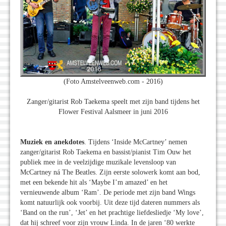
(Foto Amstelveenweb.com - 2016)
Zanger/gitarist Rob Taekema speelt met zijn band tijdens het
Flower Festival Aalsmeer in juni 2016
Muziek en anekdotes
. Tijdens ‘Inside McCartney’ nemen
zanger/gitarist Rob Taekema en bassist/pianist Tim Ouw het
publiek mee in de veelzijdige muzikale levensloop van
McCartney ná The Beatles. Zijn eerste solowerk komt aan bod,
met een bekende hit als ‘Maybe I’m amazed’ en het
vernieuwende album ‘Ram’. De periode met zijn band Wings
komt natuurlijk ook voorbij. Uit deze tijd dateren nummers als
‘Band on the run’, ‘Jet’ en het prachtige liefdesliedje ‘My love’,
dat hij schreef voor zijn vrouw Linda. In de jaren ‘80 werkte