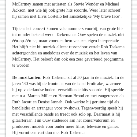
McCartney samen met artiesten als Stevie Wonder en Michael
Jackson, met wie hij ook grote hits scoorde. Weer later schreef
hij samen met Elvis Costello het aanstekelijke ‘My brave face’.
Tijdens het concert komen vele nummers voorbij, van grote hits
tot minder bekend werk. Taekema en Ouw spelen de muziek niet
één-op-één na, maar voorzien hem van een eigen interpretatie.
Het blijft niet bij muziek alleen: tussendoor vertelt Rob Taekema
achtergronden en anekdotes over de muziek en het leven van
McCartney. Het belooft dan ook een zeer gevarieerd programma
te worden.
De muzikanten.
Rob Taekema zit al 30 jaar in de muziek. In de
jaren ‘80 was hij de frontman van de band Fruitcake, waarmee
hij op vaderlandse bodem verschillende hits scoorde. Hij speelde
met o.a. Marcus Miller en Herman Brood en met zangeressen als
Ruth Jacott en Denise Jannah. Ook werkte hij geruime tijd als
bandleider en arrangeur voor tv-shows. Tegenwoordig speelt hij
met verschillende bands en treedt ook solo op. Daarnaast is hij
gitaarleraar. Tim Ouw studeerde aan het conservatorium en
produceert muziek voor onder meer films, televisie en games.
Hij vormt een vast duo met Rob Taekema.