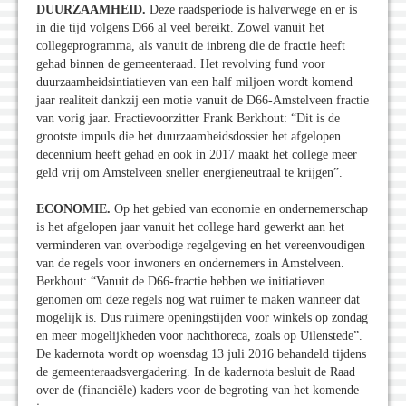
DUURZAAMHEID.
Deze raadsperiode is halverwege en er is
in die tijd volgens D66 al veel bereikt. Zowel vanuit het
collegeprogramma, als vanuit de inbreng die de fractie heeft
gehad binnen de gemeenteraad. Het revolving fund voor
duurzaamheidsintiatieven van een half miljoen wordt komend
jaar realiteit dankzij een motie vanuit de D66-Amstelveen fractie
van vorig jaar. Fractievoorzitter Frank Berkhout: “Dit is de
grootste impuls die het duurzaamheidsdossier het afgelopen
decennium heeft gehad en ook in 2017 maakt het college meer
geld vrij om Amstelveen sneller energieneutraal te krijgen”.
ECONOMIE.
Op het gebied van economie en ondernemerschap
is het afgelopen jaar vanuit het college hard gewerkt aan het
verminderen van overbodige regelgeving en het vereenvoudigen
van de regels voor inwoners en ondernemers in Amstelveen.
Berkhout: “Vanuit de D66-fractie hebben we initiatieven
genomen om deze regels nog wat ruimer te maken wanneer dat
mogelijk is. Dus ruimere openingstijden voor winkels op zondag
en meer mogelijkheden voor nachthoreca, zoals op Uilenstede”.
De kadernota wordt op woensdag 13 juli 2016 behandeld tijdens
de gemeenteraadsvergadering. In de kadernota besluit de Raad
over de (financiële) kaders voor de begroting van het komende