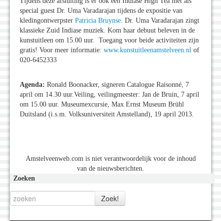
Tijdens deze afsluiting is er ook een Indiase High Tea met als
special guest Dr. Uma Varadarajan tijdens de expositie van
kledingontwerpster
Patricia Bruynse
. Dr. Uma Varadarajan zingt
klassieke Zuid Indiase muziek. Kom haar debuut beleven in de
kunstuitleen om 15.00 uur. Toegang voor beide activiteiten zijn
gratis! Voor meer informatie:
www.kunstuitleenamstelveen.nl
of
020-6452333
Agenda:
Ronald Boonacker, signeren Catalogue Raisonné, 7
april om 14.30 uur.Veiling, veilingmeester: Jan de Bruin, 7 april
om 15.00 uur. Museumexcursie, Max Ernst Museum Brühl
Duitsland (i.s.m. Volksuniversiteit Amstelland), 19 april 2013.
Amstelveenweb.com is niet verantwoordelijk voor de inhoud
van de nieuwsberichten.
Zoeken