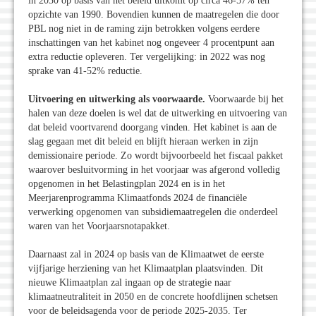
in 2030 op basis van het beleid uitkomt op circa 46-57% ten
opzichte van 1990. Bovendien kunnen de maatregelen die door
PBL nog niet in de raming zijn betrokken volgens eerdere
inschattingen van het kabinet nog ongeveer 4 procentpunt aan
extra reductie opleveren. Ter vergelijking: in 2022 was nog
sprake van 41-52% reductie.
Uitvoering en uitwerking als voorwaarde.
Voorwaarde bij het
halen van deze doelen is wel dat de uitwerking en uitvoering van
dat beleid voortvarend doorgang vinden. Het kabinet is aan de
slag gegaan met dit beleid en blijft hieraan werken in zijn
demissionaire periode. Zo wordt bijvoorbeeld het fiscaal pakket
waarover besluitvorming in het voorjaar was afgerond volledig
opgenomen in het Belastingplan 2024 en is in het
Meerjarenprogramma Klimaatfonds 2024 de financiële
verwerking opgenomen van subsidiemaatregelen die onderdeel
waren van het Voorjaarsnotapakket.
Daarnaast zal in 2024 op basis van de Klimaatwet de eerste
vijfjarige herziening van het Klimaatplan plaatsvinden. Dit
nieuwe Klimaatplan zal ingaan op de strategie naar
klimaatneutraliteit in 2050 en de concrete hoofdlijnen schetsen
voor de beleidsagenda voor de periode 2025-2035. Ter