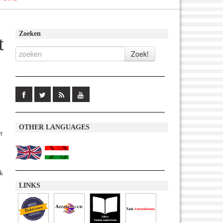
Zoeken
t
OTHER LANGUAGES
er
jk
LINKS