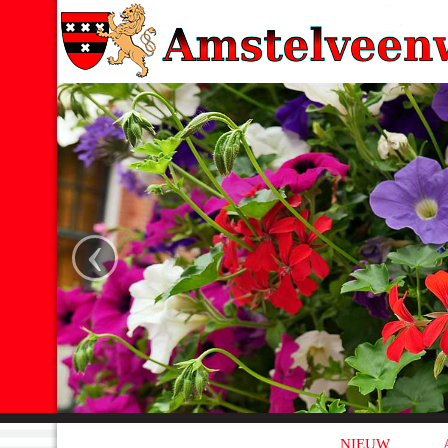
‹
NIEUW