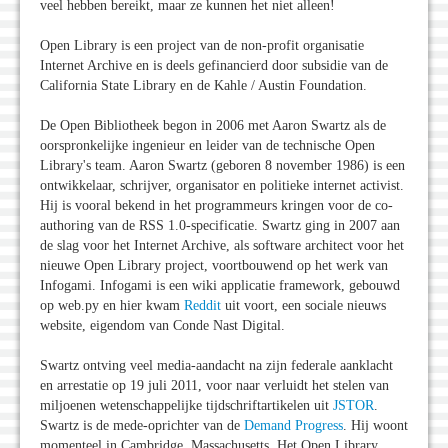
veel hebben bereikt, maar ze kunnen het niet alleen!
Open Library is een project van de non-profit organisatie
Internet Archive en is deels gefinancierd door subsidie van de
California State Library en de Kahle / Austin Foundation.
De Open Bibliotheek begon in 2006 met Aaron Swartz als de
oorspronkelijke ingenieur en leider van de technische Open
Library's team. Aaron Swartz (geboren 8 november 1986) is een
ontwikkelaar, schrijver, organisator en politieke internet activist.
Hij is vooral bekend in het programmeurs kringen voor de co-
authoring van de RSS 1.0-specificatie. Swartz ging in 2007 aan
de slag voor het Internet Archive, als software architect voor het
nieuwe Open Library project, voortbouwend op het werk van
Infogami. Infogami is een wiki applicatie framework, gebouwd
op web.py en hier kwam
Reddit
uit voort, een sociale nieuws
website, eigendom van Conde Nast Digital.
Swartz ontving veel media-aandacht na zijn federale aanklacht
en arrestatie op 19 juli 2011, voor naar verluidt het stelen van
miljoenen wetenschappelijke tijdschriftartikelen uit
JSTOR
.
Swartz is de mede-oprichter van de
Demand Progress
. Hij woont
momenteel in Cambridge, Massachusetts. Het Open Library