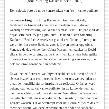
(Bron Stichting Kanker in Beeld - 2022)
Een selectie foto's van de kunstwerken van (ex-) kankerpatiënten
Samenwerking.
Stichting Kanker in Beeld ontwikkelt,
faciliteert en financiert creatieve en beeldende initiatieven
waarbij de verwerking van kanker centraal staat. Dit jaar viert de
organisatie haar 25-jarig jubileum. De band tussen Stichting
Kanker in Beeld en Amstelveen gaat al een flinke tijd terug: ooit
werd hier het eerste Beelden voor je Leven atelier opgericht.
Vandaag de dag vinden het Cobra Museum en Kanker in Beeld
elkaar in de overtuiging dat de kracht van kunst een belangrijke
bijdrage kan leveren aan herstel en verwerking van ziekte, maar
ook aan onze gezondheid in brede zin.
Zowel het zelf creëren van bijvoorbeeld een schilderij of beeld,
als een bezoek aan een museum, bevordert ons welbevinden en
biedt de mogelijkheid tot inspiratie en reflectie. Onlangs werd
bekend dat het aantal kankerpatiënten in de komende tien jaar
naar verwachting sterk toe zal nemen. Niet alleen de levens van
de patiënten zelf, maar ook die van hun naasten, zullen hierdoor
geraakt worden. Dit onderstreept voor het Cobra Museum des te
meer het belang van deze expositie en het onder de aandacht