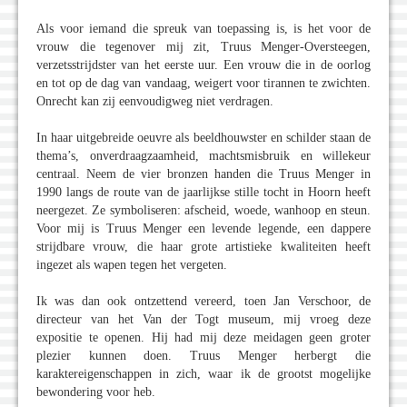
Als voor iemand die spreuk van toepassing is, is het voor de
vrouw die tegenover mij zit, Truus Menger-Oversteegen,
verzetsstrijdster van het eerste uur. Een vrouw die in de oorlog
en tot op de dag van vandaag, weigert voor tirannen te zwichten.
Onrecht kan zij eenvoudigweg niet verdragen.
In haar uitgebreide oeuvre als beeldhouwster en schilder staan de
thema’s, onverdraagzaamheid, machtsmisbruik en willekeur
centraal. Neem de vier bronzen handen die Truus Menger in
1990 langs de route van de jaarlijkse stille tocht in Hoorn heeft
neergezet. Ze symboliseren: afscheid, woede, wanhoop en steun.
Voor mij is Truus Menger een levende legende, een dappere
strijdbare vrouw, die haar grote artistieke kwaliteiten heeft
ingezet als wapen tegen het vergeten.
Ik was dan ook ontzettend vereerd, toen Jan Verschoor, de
directeur van het Van der Togt museum, mij vroeg deze
expositie te openen. Hij had mij deze meidagen geen groter
plezier kunnen doen. Truus Menger herbergt die
karaktereigenschappen in zich, waar ik de grootst mogelijke
bewondering voor heb.