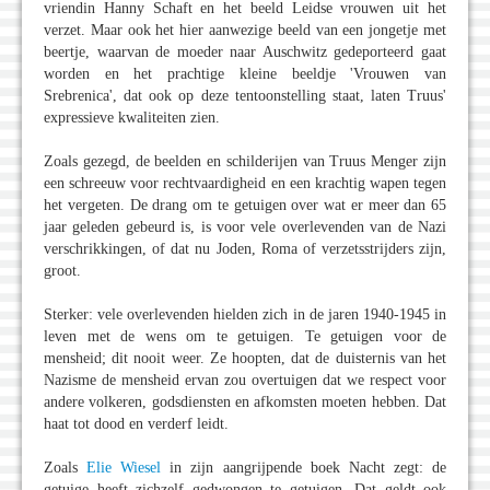
vriendin Hanny Schaft en het beeld Leidse vrouwen uit het
verzet. Maar ook het hier aanwezige beeld van een jongetje met
beertje, waarvan de moeder naar Auschwitz gedeporteerd gaat
worden en het prachtige kleine beeldje 'Vrouwen van
Srebrenica', dat ook op deze tentoonstelling staat, laten Truus'
expressieve kwaliteiten zien.
Zoals gezegd, de beelden en schilderijen van Truus Menger zijn
een schreeuw voor rechtvaardigheid en een krachtig wapen tegen
het vergeten. De drang om te getuigen over wat er meer dan 65
jaar geleden gebeurd is, is voor vele overlevenden van de Nazi
verschrikkingen, of dat nu Joden, Roma of verzetsstrijders zijn,
groot.
Sterker: vele overlevenden hielden zich in de jaren 1940-1945 in
leven met de wens om te getuigen. Te getuigen voor de
mensheid; dit nooit weer. Ze hoopten, dat de duisternis van het
Nazisme de mensheid ervan zou overtuigen dat we respect voor
andere volkeren, godsdiensten en afkomsten moeten hebben. Dat
haat tot dood en verderf leidt.
Zoals
Elie Wiesel
in zijn aangrijpende boek Nacht zegt: de
getuige heeft zichzelf gedwongen te getuigen. Dat geldt ook