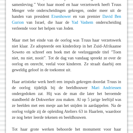
samenleving.” Voor haar moed en haar verzetswerk heeft Truus
Menger vele onderscheidingen gekregen, onder meer uit de
handen van president
Eisenhower
en van premier
David Ben
Gurion
van Israel, die haar de
Yad Vashem
onderscheiding
verleende voor het helpen van Joden.
Maar met het einde van de oorlog was Truus haar verzetswerk
niet klaar. Ze adopteerde een kinderdorp in het Zuid-Afrikaanse
Soweto en schreef een boek met de veelzeggende titel “Toen
niet, nu niet, nooit”. Tot de dag van vandaag spreekt ze over de
oorlog en onrecht, veelal voor kinderen. Ze straalt daarbij een
geweldig geloof in de toekomst uit.
Haar artistieke werk heeft een impuls gekregen doordat Truus in
de oorlog tijdelijk bij de beeldhouwer
Mari Andriessen
ondergedoken zat. Hij was de man die later het beroemde
standbeeld de Dokwerker zou maken. Al op 5 jarige leeftijd was
ze beelden met een mesje aan het snijden in aardappelen. Na de
oorlog volgde zij de opleiding Ateliers 63 in Haarlem, waardoor
ze nog beter leerde tekenen en beeldhouwen.
Tot haar grote werken behoorde het monument voor haar