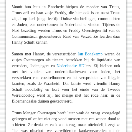
Vanuit hun huis in Enschede hielpen de moeder van Truus,
Truus zelf en haar zusje Freddy, die hier ook is en naast Truus
zit, al op heel jonge leeftijd Duitse vluchtelingen, communisten
en Joden, een onderkomen in Nederland te vinden. Tijdens de
Nazi bezetting werden Truus en Freddy Overstegen lid van de
Communistisch georiënteerde Raad van Verzet. Ze leerden daar
Hanny Schaft kennen.
Samen met Hanny, de verzetsstrijder
Jan Bonekamp
waren de
zusjes Oversteegen als tieners betrokken bij de liquidatie van
verraders, Jodenjagers en
Nederlandse SD
’ers. Zij hielpen ook
met het vinden van onderduikadressen voor Joden, het
verstrekken van voedselbonnen en het verspreiden van illegale
kranten, zoals de Waarheid. Dat laatste werd vriendin Hanny
Schaft noodlottig en kort voor het einde van de Tweede
Wereldoorlog werd zij, het meisje met het rode haar, in de
Bloemendaalse duinen geëxecuteerd.
Truus Menger Overstegen heeft later vaak de vraag voorgelegd
gekregen of ze het niet erg vond mensen met een wapen dood te
schieten. Ze denkt er vaak aan terug, maar uiteindelijk zegt ze
“het was uitschot, we verwijderden kankergezwellen uit de