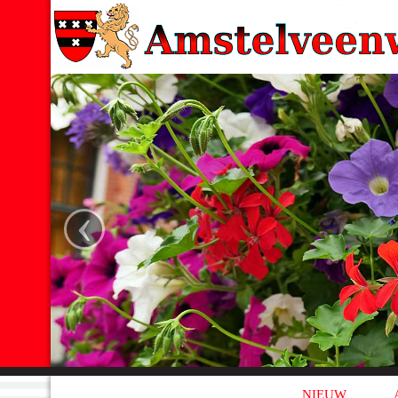
‹
NIEUW