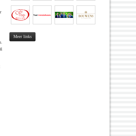
r
Meer links
n.
ag
t