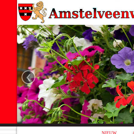
‹
NIEUW