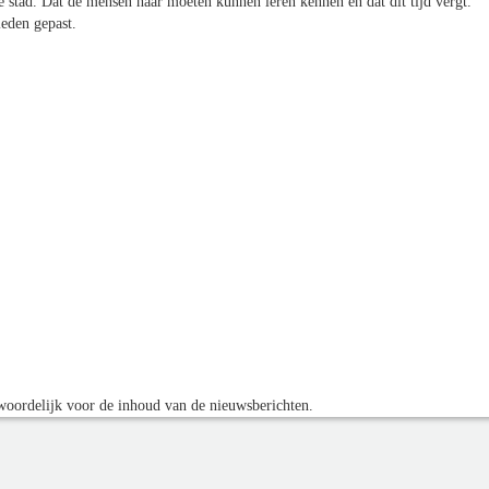
 stad. Dat de mensen haar moeten kunnen leren kennen en dat dit tijd vergt.
eden gepast.
oordelijk voor de inhoud van de nieuwsberichten.