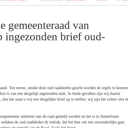
 de gemeenteraad van
 ingezonden brief oud-
baasd. Ten eerste, omdat deze oud raadsleden geacht worden de regels te kennen
ect is van een dergelijk ingezonden stuk. In beide gevallen zijn wij daarin
dus het staat u vrij een dergelijke brief op te stellen, wij zijn het echter niet 
n burgemeester ambieert aan de raad gemeld worden en het is in Amstelveen
wekken de oud raadsleden de indruk, dat het hier om iets uitzonderlijks gaat.
rzitters en gemeld aan de Raad. Zoals het hoort.