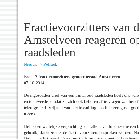
Fractievoorzitters van
Amstelveen reageren op
raadsleden
Nieuws
->
Politiek
Bron:
7 fractievoorzitters gemeenteraad Amstelveen
07-10-2014
De ingezonden brief van een aantal oud raadsleden heeft ons ver
en ten tweede, omdat zij zich ook behoren af te vragen wat het eff
teleurgesteld. Vrijheid van meningsuiting is echter een groot goed, 
u eens.
Het is een wettelijke verplichting, dat alle nevenfuncties die ee
gebruik, dat deze met de fractievoorzitters besproken worden. Nu 
Dat is niet het geval. Deze functie is besproken met de fractievoo