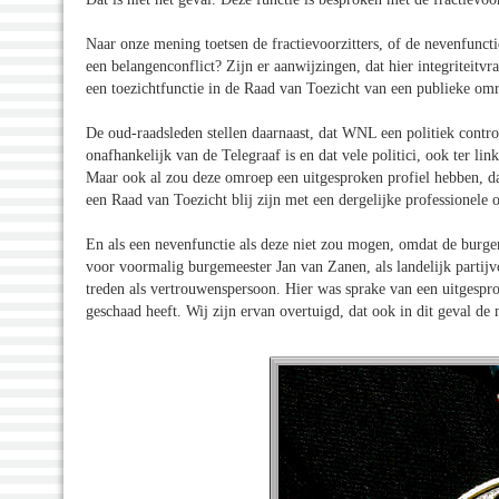
Naar onze mening toetsen de fractievoorzitters, of de nevenfunc
een belangenconflict? Zijn er aanwijzingen, dat hier integriteitvr
een toezichtfunctie in de Raad van Toezicht van een publieke om
De oud-raadsleden stellen daarnaast, dat WNL een politiek controv
onafhankelijk van de Telegraaf is en dat vele politici, ook ter l
Maar ook al zou deze omroep een uitgesproken profiel hebben, d
een Raad van Toezicht blij zijn met een dergelijke professionele 
En als een nevenfunctie als deze niet zou mogen, omdat de burg
voor voormalig burgemeester Jan van Zanen, als landelijk partij
treden als vertrouwenspersoon. Hier was sprake van een uitgesprok
geschaad heeft. Wij zijn ervan overtuigd, dat ook in dit geval d