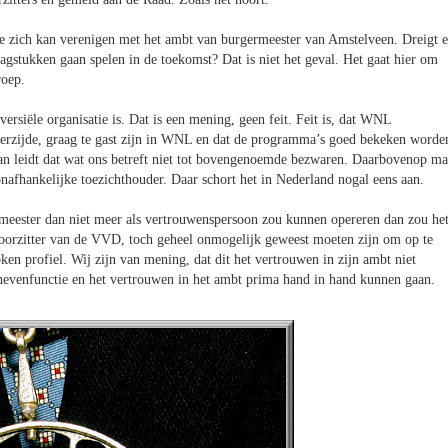
tie zich kan verenigen met het ambt van burgermeester van Amstelveen. Dreigt e
aagstukken gaan spelen in de toekomst? Dat is niet het geval. Het gaat hier om
roep.
ersiële organisatie is. Dat is een mening, geen feit. Feit is, dat WNL
inkerzijde, graag te gast zijn in WNL en dat de programma’s goed bekeken worde
an leidt dat wat ons betreft niet tot bovengenoemde bezwaren. Daarbovenop m
onafhankelijke toezichthouder. Daar schort het in Nederland nogal eens aan.
emeester dan niet meer als vertrouwenspersoon zou kunnen opereren dan zou he
voorzitter van de VVD, toch geheel onmogelijk geweest moeten zijn om op te
en profiel. Wij zijn van mening, dat dit het vertrouwen in zijn ambt niet
e nevenfunctie en het vertrouwen in het ambt prima hand in hand kunnen gaan.