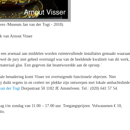
ere /Museum Jan van der Togt - 2018)
k van Arnout Visser
 een arsenaal aan middelen worden ruimtevullende installaties gemaakt waaraa
 de jury niet geheel overtuigd was van de beeldende kwaliteit van dit werk,
ateriaal glas. Een gegeven dat beantwoordde aan de oproep.´
sale benadering komt Visser tot overtuigende functionele objecten. Niet
j duikt ergens in en creëert ter plekke zijn ontwerpen met lokale ambachtsliede
an der Togt
Dorpsstraat 50 1182 JE Amstelveen. Tel.: (020) 641 57 54.
dag t/m zondag van 11.00 – 17.00 uur. Toegangsprijzen: Volwassenen € 10,
is.