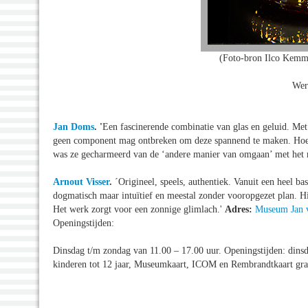
(Foto-bron Ilco Kemm
Wer
Jan Doms
. '
Een fascinerende combinatie van glas en geluid. Met
geen component mag ontbreken om deze spannend te maken. Hoewel
was ze gecharmeerd van de ‘andere manier van omgaan’ met het m
Arnout Visser
.
´Origineel, speels, authentiek. Vanuit een heel ba
dogmatisch maar intuïtief en meestal zonder vooropgezet plan. Hi
Het werk zorgt voor een zonnige glimlach.'
Adres:
Museum Jan v
Openingstijden:
Dinsdag t/m zondag van 11.00 – 17.00 uur. Openingstijden: dins
kinderen tot 12 jaar, Museumkaart, ICOM en Rembrandtkaart grat