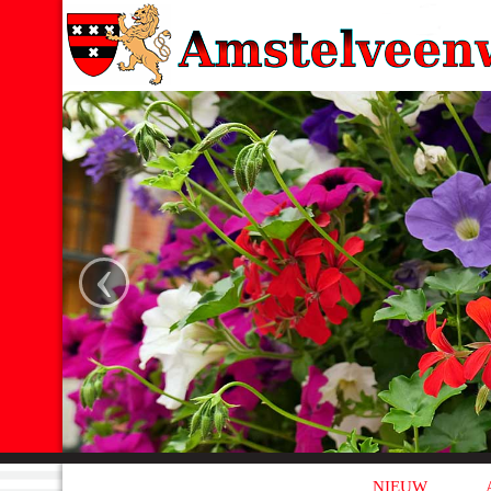
‹
NIEUW