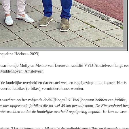
cqueline Höcker - 2023)
t haar hondje Molly en Menno van Leeuwen raadslid VVD-Amstelveen langs ee
n Middenhoven, Amstelveen
t de landelijke overheid en dat er snel wet- en regelgeving moet komen. Het is
gevoerde fatbikes (e-bikes) verminderd moet worden.
is wachten op het volgende dodelijk ongeluk. Veel jongeren hebben een fatbike,
ker met opgevoerde fatbikes die tot wel 45 km per uur gaan. De Fietsersbond hee
niet wachten totdat de landelijke overheid regelgeving bepaalt. Er kan zo weer
rkeer:
'Met de komst van e-bikes zijn de snelheidsverschillen op fietspaden tuss