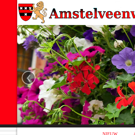
‹
NIEUW