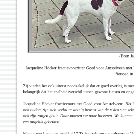
(Bron Ja
Jacqueline Höcker fractievoorzitter Goed voor Amstelveen me
fietspad i
Zij vinden het ook uiterst noodzakelijk dat er goed overleg is me
belangrijk dat het snelheidsverschil tussen gewone fietsen en op
Jacqueline Höcker fractievoorzitter Goed voor Amstelveen:
'Het 
ook ouders zijn zich veelal te weinig bewust van de risico’s en ze
ook zijn zorgen geuit. Daar moeten we naar luisteren. We kunnen 
een ongeluk gebeuren'.
Menno van Leeuwen raadslid VVD-Amstelveen woordvoerder Ve