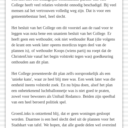
College heeft veel relaties volstrekt onnodig beschadigd. Bij veel
mensen zal het vertrouwen volledig weg zijn. Dat is voor een
gemeentebestuur heel, heel slecht.
Het besluit van het College om dit voorstel aan de raad voor te
leggen was nota bene een unaniem besluit van het College. Er
heeft geen een wethouder, ook niet wethouder Raat (die volgens
de krant een week later opeens mordicus tegen deel van de
plannen is), of wethouder Koops (wiens partij nu roept dat de
ChristenUnie vanaf het begin volstrekt tegen was) goedkeuring
onthouden aan dit plan.
Het College presenteerde dit plan zelfs oorspronkelijk als een
'unieke kans', waar ze heel blij mee was. Een week later was die
eenheid ineens volstrekt zoek. En nu bijna doen, alsof het plan
een onbetekenend luchtballonnetje was is niet goed te praten,
zowel voor bewoners als Unibail Rodamco. Beiden zijn speelbal
van een heel beroerd politiek spel.
GroenLinks is ontzettend blij, dat er geen woningen gesloopt
worden. Daarmee is een heel slecht deel uit de plannen voor het
Stadshart van tafel. We hopen, dat alle goede delen wel overeind