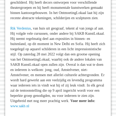
geschilderd. Hij heeft decors ontworpen voor verschillende
theatergroepen en hij heeft monumentale kunstwerken gemaakt
binnen kantoorgebouwen. In het OntmoetingLokaal laat hij zijn
recente abstracte tekeningen, schilderijen en sculpturen zien.
Rik Verdenius
, van huis uit geograaf, tekent al van jongs af aan.
Hij volgde vele cursussen, onder andere bij SAKB KunstLokaal.
Hij neemt regelmatig deel aan exposities in binnen- en
buitenland, op dit moment in New Delhi en Sofia. Hij heeft zich
toegelegd op aquarel schilderen in een licht impressionistische
stijl. Op zaterdag 28 mei 2022 volgt dan een grootse opening
van het OntmoetingLokaal, waarbij ook de andere lokalen van
SAKB KunstLokaal open zullen zijn. Overal is dan wat te doen
en iedereen is welkom: jong, oud, Amstelvener, niet-
Amstelvener, en mensen met allerlei culturele achtergronden. Er
wordt hard gewerkt aan een veelzijdig en levendig programma
waar iedereen iets in vindt wat hij of zij leuk vindt. In elk geval
zal de tentoonstelling die op 9 april ingericht wordt voor een
beperkte groep genodigden, nu voor iedereen te zien zijn.
Uitgebreid met nog meer prachtig werk.
Voor meer info:
www.sakb.nl