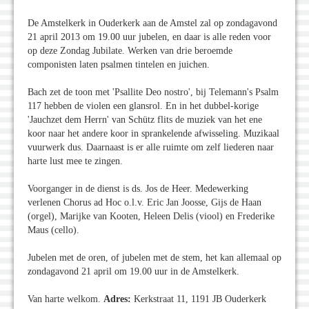
De Amstelkerk in Ouderkerk aan de Amstel zal op zondagavond
21 april 2013 om 19.00 uur jubelen, en daar is alle reden voor
op deze Zondag Jubilate. Werken van drie beroemde
componisten laten psalmen tintelen en juichen.
Bach zet de toon met 'Psallite Deo nostro', bij Telemann's Psalm
117 hebben de violen een glansrol. En in het dubbel-korige
'Jauchzet dem Herrn' van Schütz flits de muziek van het ene
koor naar het andere koor in sprankelende afwisseling. Muzikaal
vuurwerk dus. Daarnaast is er alle ruimte om zelf liederen naar
harte lust mee te zingen.
Voorganger in de dienst is ds. Jos de Heer. Medewerking
verlenen Chorus ad Hoc o.l.v. Eric Jan Joosse, Gijs de Haan
(orgel), Marijke van Kooten, Heleen Delis (viool) en Frederike
Maus (cello).
Jubelen met de oren, of jubelen met de stem, het kan allemaal op
zondagavond 21 april om 19.00 uur in de Amstelkerk.
Van harte welkom.
Adres:
Kerkstraat 11, 1191 JB Ouderkerk