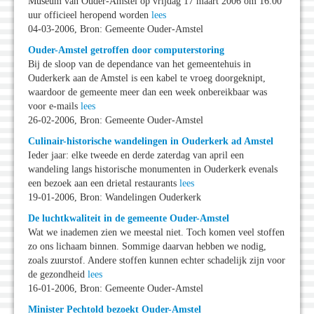
Museum van Ouder-Amstel op vrijdag 17 maart 2006 om 16.00
uur officieel heropend worden
lees
04-03-2006, Bron: Gemeente Ouder-Amstel
Ouder-Amstel getroffen door computerstoring
Bij de sloop van de dependance van het gemeentehuis in
Ouderkerk aan de Amstel is een kabel te vroeg doorgeknipt,
waardoor de gemeente meer dan een week onbereikbaar was
voor e-mails
lees
26-02-2006, Bron: Gemeente Ouder-Amstel
Culinair-historische wandelingen in Ouderkerk ad Amstel
Ieder jaar: elke tweede en derde zaterdag van april een
wandeling langs historische monumenten in Ouderkerk evenals
een bezoek aan een drietal restaurants
lees
19-01-2006, Bron: Wandelingen Ouderkerk
De luchtkwaliteit in de gemeente Ouder-Amstel
Wat we inademen zien we meestal niet. Toch komen veel stoffen
zo ons lichaam binnen. Sommige daarvan hebben we nodig,
zoals zuurstof. Andere stoffen kunnen echter schadelijk zijn voor
de gezondheid
lees
16-01-2006, Bron: Gemeente Ouder-Amstel
Minister Pechtold bezoekt Ouder-Amstel