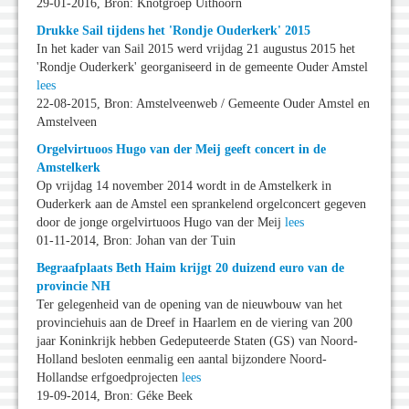
29-01-2016, Bron: Knotgroep Uithoorn
Drukke Sail tijdens het 'Rondje Ouderkerk' 2015
In het kader van Sail 2015 werd vrijdag 21 augustus 2015 het
'Rondje Ouderkerk' georganiseerd in de gemeente Ouder Amstel
lees
22-08-2015, Bron: Amstelveenweb / Gemeente Ouder Amstel en
Amstelveen
Orgelvirtuoos Hugo van der Meij geeft concert in de
Amstelkerk
Op vrijdag 14 november 2014 wordt in de Amstelkerk in
Ouderkerk aan de Amstel een sprankelend orgelconcert gegeven
door de jonge orgelvirtuoos Hugo van der Meij
lees
01-11-2014, Bron: Johan van der Tuin
Begraafplaats Beth Haim krijgt 20 duizend euro van de
provincie NH
Ter gelegenheid van de opening van de nieuwbouw van het
provinciehuis aan de Dreef in Haarlem en de viering van 200
jaar Koninkrijk hebben Gedeputeerde Staten (GS) van Noord-
Holland besloten eenmalig een aantal bijzondere Noord-
Hollandse erfgoedprojecten
lees
19-09-2014, Bron: Géke Beek