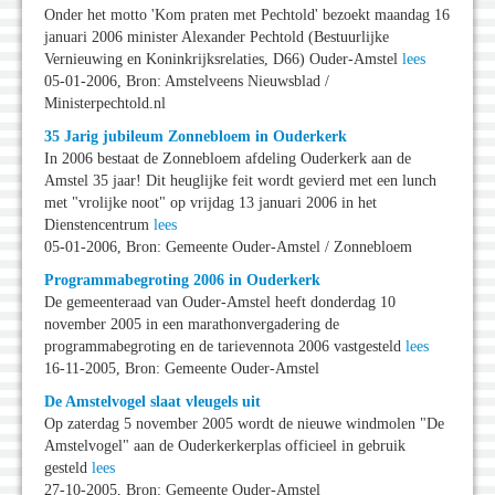
Onder het motto 'Kom praten met Pechtold' bezoekt maandag 16
januari 2006 minister Alexander Pechtold (Bestuurlijke
Vernieuwing en Koninkrijksrelaties, D66) Ouder-Amstel
lees
05-01-2006, Bron: Amstelveens Nieuwsblad /
Ministerpechtold.nl
35 Jarig jubileum Zonnebloem in Ouderkerk
In 2006 bestaat de Zonnebloem afdeling Ouderkerk aan de
Amstel 35 jaar! Dit heuglijke feit wordt gevierd met een lunch
met "vrolijke noot" op vrijdag 13 januari 2006 in het
Dienstencentrum
lees
05-01-2006, Bron: Gemeente Ouder-Amstel / Zonnebloem
Programmabegroting 2006 in Ouderkerk
De gemeenteraad van Ouder-Amstel heeft donderdag 10
november 2005 in een marathonvergadering de
programmabegroting en de tarievennota 2006 vastgesteld
lees
16-11-2005, Bron: Gemeente Ouder-Amstel
De Amstelvogel slaat vleugels uit
Op zaterdag 5 november 2005 wordt de nieuwe windmolen "De
Amstelvogel" aan de Ouderkerkerplas officieel in gebruik
gesteld
lees
27-10-2005, Bron: Gemeente Ouder-Amstel