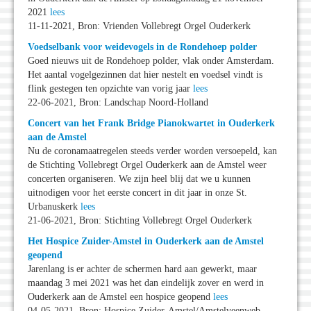
2021
lees
11-11-2021, Bron: Vrienden Vollebregt Orgel Ouderkerk
Voedselbank voor weidevogels in de Rondehoep polder
Goed nieuws uit de Rondehoep polder, vlak onder Amsterdam.
Het aantal vogelgezinnen dat hier nestelt en voedsel vindt is
flink gestegen ten opzichte van vorig jaar
lees
22-06-2021, Bron: Landschap Noord-Holland
Concert van het Frank Bridge Pianokwartet in Ouderkerk
aan de Amstel
Nu de coronamaatregelen steeds verder worden versoepeld, kan
de Stichting Vollebregt Orgel Ouderkerk aan de Amstel weer
concerten organiseren. We zijn heel blij dat we u kunnen
uitnodigen voor het eerste concert in dit jaar in onze St.
Urbanuskerk
lees
21-06-2021, Bron: Stichting Vollebregt Orgel Ouderkerk
Het Hospice Zuider-Amstel in Ouderkerk aan de Amstel
geopend
Jarenlang is er achter de schermen hard aan gewerkt, maar
maandag 3 mei 2021 was het dan eindelijk zover en werd in
Ouderkerk aan de Amstel een hospice geopend
lees
04-05-2021, Bron: Hospice Zuider-Amstel/Amstelveenweb