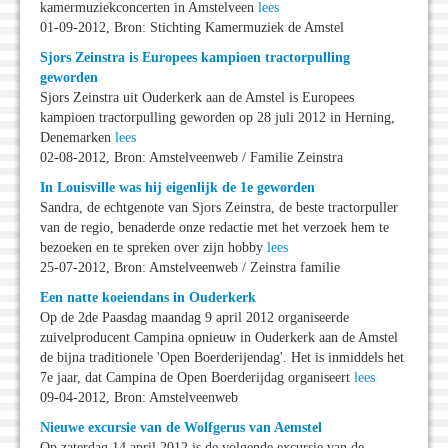
kamermuziekconcerten in Amstelveen
lees
01-09-2012, Bron: Stichting Kamermuziek de Amstel
Sjors Zeinstra is Europees kampioen tractorpulling
geworden
Sjors Zeinstra uit Ouderkerk aan de Amstel is Europees
kampioen tractorpulling geworden op 28 juli 2012 in Herning,
Denemarken
lees
02-08-2012, Bron: Amstelveenweb / Familie Zeinstra
In Louisville was hij eigenlijk de 1e geworden
Sandra, de echtgenote van Sjors Zeinstra, de beste tractorpuller
van de regio, benaderde onze redactie met het verzoek hem te
bezoeken en te spreken over zijn hobby
lees
25-07-2012, Bron: Amstelveenweb / Zeinstra familie
Een natte koeiendans in Ouderkerk
Op de 2de Paasdag maandag 9 april 2012 organiseerde
zuivelproducent Campina opnieuw in Ouderkerk aan de Amstel
de bijna traditionele 'Open Boerderijendag'. Het is inmiddels het
7e jaar, dat Campina de Open Boerderijdag organiseert
lees
09-04-2012, Bron: Amstelveenweb
Nieuwe excursie van de Wolfgerus van Aemstel
Op zaterdag 14 april 2012 is de volgende excursie van de