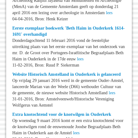
Archeoloog Ranjith Jayasena van Monumenten en Archeologie
(MenA) van de Gemeente Amsterdam geeft op donderdag 21
april 2016 een lezing over archeologie in Amsterdam
lees
04-04-2016, Bron: Henk Keizer
Eerste exemplaar boekwerk 'Beth Haim in Ouderkerk 1614-
1691' overhandigd
Donderdagochtend 11 februari 2016 vond de feestelijke
uitreiking plaats van het eerste exemplaar van het onderzoek van
mr. D. de Groot over Portugees-Israëlitische Begraafplaats Beth
Haim in Ouderkerk in de 17de eeuw
lees
11-02-2016, Bron: Ruud P. Siekerman
Website Historisch Amstelland in Ouderkerk is gelanceerd
Op vrijdag 29 januari 2016 werd in de gemeente Ouder-Amstel,
lanceerde Marian van der Weele (D66) wethouder Cultuur van
de gemeente, de nieuwe website Historisch Amstelland
lees
31-01-2016, Bron: Amstelveenweb/Historische Vereniging
Wolfgerus van Aemstel
Extra knotochtend voor de knotwilgen in Ouderkerk
Op woensdag 9 maart 2016 komt er een extra knotochtend voor
de knotwilgen rond de eeuwenoude Joodse Begraafplaats Beth
Haim in Ouderkerk aan de Amstel
lees