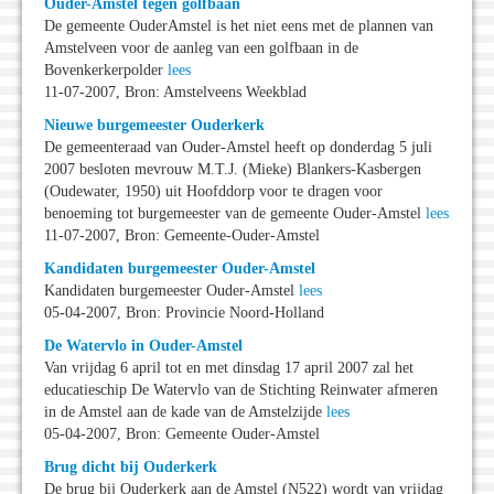
Ouder-Amstel tegen golfbaan
De gemeente OuderAmstel is het niet eens met de plannen van
Amstelveen voor de aanleg van een golfbaan in de
Bovenkerkerpolder
lees
11-07-2007, Bron: Amstelveens Weekblad
Nieuwe burgemeester Ouderkerk
De gemeenteraad van Ouder-Amstel heeft op donderdag 5 juli
2007 besloten mevrouw M.T.J. (Mieke) Blankers-Kasbergen
(Oudewater, 1950) uit Hoofddorp voor te dragen voor
benoeming tot burgemeester van de gemeente Ouder-Amstel
lees
11-07-2007, Bron: Gemeente-Ouder-Amstel
Kandidaten burgemeester Ouder-Amstel
Kandidaten burgemeester Ouder-Amstel
lees
05-04-2007, Bron: Provincie Noord-Holland
De Watervlo in Ouder-Amstel
Van vrijdag 6 april tot en met dinsdag 17 april 2007 zal het
educatieschip De Watervlo van de Stichting Reinwater afmeren
in de Amstel aan de kade van de Amstelzijde
lees
05-04-2007, Bron: Gemeente Ouder-Amstel
Brug dicht bij Ouderkerk
De brug bij Ouderkerk aan de Amstel (N522) wordt van vrijdag