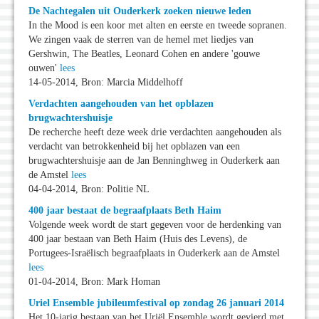
De Nachtegalen uit Ouderkerk zoeken nieuwe leden
In the Mood is een koor met alten en eerste en tweede sopranen.
We zingen vaak de sterren van de hemel met liedjes van
Gershwin, The Beatles, Leonard Cohen en andere 'gouwe
ouwen'
lees
14-05-2014, Bron: Marcia Middelhoff
Verdachten aangehouden van het opblazen
brugwachtershuisje
De recherche heeft deze week drie verdachten aangehouden als
verdacht van betrokkenheid bij het opblazen van een
brugwachtershuisje aan de Jan Benninghweg in Ouderkerk aan
de Amstel
lees
04-04-2014, Bron: Politie NL
400 jaar bestaat de begraafplaats Beth Haim
Volgende week wordt de start gegeven voor de herdenking van
400 jaar bestaan van Beth Haim (Huis des Levens), de
Portugees-Israëlisch begraafplaats in Ouderkerk aan de Amstel
lees
01-04-2014, Bron: Mark Homan
Uriel Ensemble jubileumfestival op zondag 26 januari 2014
Het 10-jarig bestaan van het Uriël Ensemble wordt gevierd met