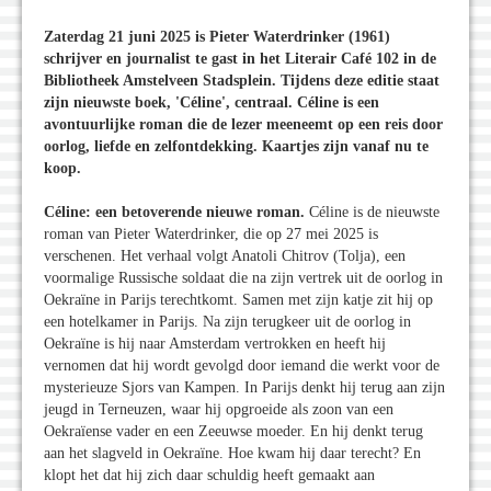
Zaterdag 21 juni 2025 is Pieter Waterdrinker (1961)
schrijver en journalist te gast in het Literair Café 102 in de
Bibliotheek Amstelveen Stadsplein. Tijdens deze editie staat
zijn nieuwste boek, 'Céline', centraal. Céline is een
avontuurlijke roman die de lezer meeneemt op een reis door
oorlog, liefde en zelfontdekking. Kaartjes zijn vanaf nu te
koop.
Céline: een betoverende nieuwe roman.
Céline is de nieuwste
roman van Pieter Waterdrinker, die op 27 mei 2025 is
verschenen. Het verhaal volgt Anatoli Chitrov (Tolja), een
voormalige Russische soldaat die na zijn vertrek uit de oorlog in
Oekraïne in Parijs terechtkomt. Samen met zijn katje zit hij op
een hotelkamer in Parijs. Na zijn terugkeer uit de oorlog in
Oekraïne is hij naar Amsterdam vertrokken en heeft hij
vernomen dat hij wordt gevolgd door iemand die werkt voor de
mysterieuze Sjors van Kampen. In Parijs denkt hij terug aan zijn
jeugd in Terneuzen, waar hij opgroeide als zoon van een
Oekraïense vader en een Zeeuwse moeder. En hij denkt terug
aan het slagveld in Oekraïne. Hoe kwam hij daar terecht? En
klopt het dat hij zich daar schuldig heeft gemaakt aan