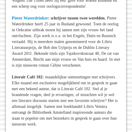
Volgens The Times heeft hij een 'gave voor woeste komedie en
een scherp oog voor oorlogscorrespondentie'.
Pieter Waterdrinker
: schrijver tussen twee werelden.
Pieter
Waterdrinker heeft 25 jaar in Rusland gewoond. Toen de oorlog
in Oekraïne uitbrak moest hij samen met zijn vrouw het land
ontvluchten. Zijn werk is o.a. in het Engels, Duits en Russisch
vertaald. Hij is meerdere malen genomineerd voor de Libris
Literatuurprijs, de Bob den Uylprijs en de Dublin Literary
Award 2011. Bekende titels zijn Tsjaikovskistraat 40, De rat van
Amsterdam, Biecht aan mijn vrouw en Van huis en haard. In mei
is zijn nieuwste roman Céline verschenen.
Literair Café 102:
maandelijkse ontmoetingen met schrijvers.
Elke maand een exclusieve mogelijkheid om in gesprek te gaan
met een bekend auteur, dat is Literair Café 102. Stel al je
brandende vragen, deel je ervaringen, of misschien wil je wel
een literaire discussie starten met een favoriete schrijver? Het is
allemaal mogelijk. Samen met boekhandel Libris Venstra
ontvangt de Bibliotheek Amstelland inspirerende auteurs die
staan te popelen om met bezoekers in gesprek te gaan over hun
nieuwste werk.