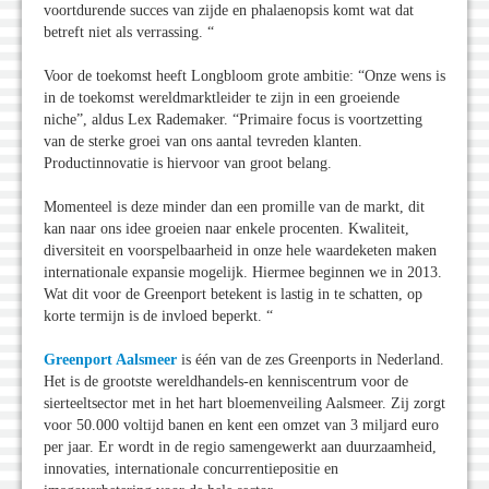
voortdurende succes van zijde en phalaenopsis komt wat dat
betreft niet als verrassing. “
Voor de toekomst heeft Longbloom grote ambitie: “Onze wens is
in de toekomst wereldmarktleider te zijn in een groeiende
niche”, aldus Lex Rademaker. “Primaire focus is voortzetting
van de sterke groei van ons aantal tevreden klanten.
Productinnovatie is hiervoor van groot belang.
Momenteel is deze minder dan een promille van de markt, dit
kan naar ons idee groeien naar enkele procenten. Kwaliteit,
diversiteit en voorspelbaarheid in onze hele waardeketen maken
internationale expansie mogelijk. Hiermee beginnen we in 2013.
Wat dit voor de Greenport betekent is lastig in te schatten, op
korte termijn is de invloed beperkt. “
Greenport Aalsmeer
is één van de zes Greenports in Nederland.
Het is de grootste wereldhandels-en kenniscentrum voor de
sierteeltsector met in het hart bloemenveiling Aalsmeer. Zij zorgt
voor 50.000 voltijd banen en kent een omzet van 3 miljard euro
per jaar. Er wordt in de regio samengewerkt aan duurzaamheid,
innovaties, internationale concurrentiepositie en