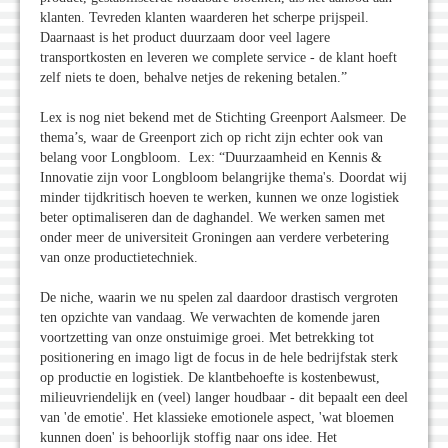
klanten. Tevreden klanten waarderen het scherpe prijspeil.
Daarnaast is het product duurzaam door veel lagere
transportkosten en leveren we complete service - de klant hoeft
zelf niets te doen, behalve netjes de rekening betalen.”
Lex is nog niet bekend met de Stichting Greenport Aalsmeer. De
thema’s, waar de Greenport zich op richt zijn echter ook van
belang voor Longbloom. Lex: “Duurzaamheid en Kennis &
Innovatie zijn voor Longbloom belangrijke thema's. Doordat wij
minder tijdkritisch hoeven te werken, kunnen we onze logistiek
beter optimaliseren dan de daghandel. We werken samen met
onder meer de universiteit Groningen aan verdere verbetering
van onze productietechniek.
De niche, waarin we nu spelen zal daardoor drastisch vergroten
ten opzichte van vandaag. We verwachten de komende jaren
voortzetting van onze onstuimige groei. Met betrekking tot
positionering en imago ligt de focus in de hele bedrijfstak sterk
op productie en logistiek. De klantbehoefte is kostenbewust,
milieuvriendelijk en (veel) langer houdbaar - dit bepaalt een deel
van 'de emotie'. Het klassieke emotionele aspect, 'wat bloemen
kunnen doen' is behoorlijk stoffig naar ons idee. Het