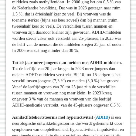
middelen zoals methylfenidaat. In 2006 ging het om 0,5 % van
de Nederlandse bevolking. Dat was in 2023 gestegen naar ruim
1,5 %, dat is drieënhalf keer zo veel. Bij vrouwen was de
toename sterker (bijna zes keer zoveel) dan bij mannen (ruim
tweeënhalf keer zo veel). De verschillen tussen mannen en
vrouwen zijn daardoor kleiner zijn geworden. ADHD-middelen
worden steeds vaker ook verstrekt aan 25-plussers. In 2023 was
de helft van de mensen die de middelen kregen 25 jaar of ouder.
In 2006 was dat nog minder dan 30 %.
Tot 20 jaar meer jongens dan meiden met ADHD-middelen.
Tot de leeftijd van 20 jaar kregen in 2023 meer jongens dan
meiden ADHD-middelen verstrekt. Bij 10- tot 15-jarigen is het
verschil tussen jongens (7,3 %) en meiden (3,0 %) het grootst.
Vanaf de leeftijdsgroep van 20 tot 25 jaar zijn de verschillen
tussen mannen en vrouwen nog maar klein. In 2023 kreeg
ongeveer 3 % van de mannen en vrouwen van die leeftijd
ADHD-medicatie verstrekt, van de 45-plussers ongeveer 0,5 %.
Aandachtstekortstoornis met hyperactiviteit (
ADHD
)
is een
neurologische ontwikkelingsstoornis die wordt gekenmerkt door
symptomen van onoplettendheid, hyperactiviteit, impulsiviteit en
emotionele dysregulatie die excessief en alomtegenwoordig zijn,