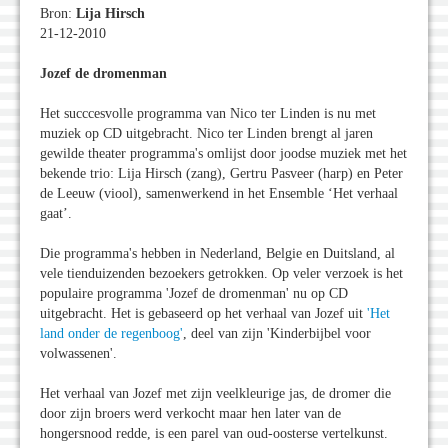
Bron:
Lija Hirsch
21-12-2010
Jozef de dromenman
Het succcesvolle programma van Nico ter Linden is nu met
muziek op CD uitgebracht. Nico ter Linden brengt al jaren
gewilde theater programma's omlijst door joodse muziek met het
bekende trio: Lija Hirsch (zang), Gertru Pasveer (harp) en Peter
de Leeuw (viool), samenwerkend in het Ensemble ‘Het verhaal
gaat’.
Die programma's hebben in Nederland, Belgie en Duitsland, al
vele tienduizenden bezoekers getrokken. Op veler verzoek is het
populaire programma 'Jozef de dromenman' nu op CD
uitgebracht. Het is gebaseerd op het verhaal van Jozef uit
'Het
land onder de regenboog'
, deel van zijn 'Kinderbijbel voor
volwassenen'.
Het verhaal van Jozef met zijn veelkleurige jas, de dromer die
door zijn broers werd verkocht maar hen later van de
hongersnood redde, is een parel van oud-oosterse vertelkunst.