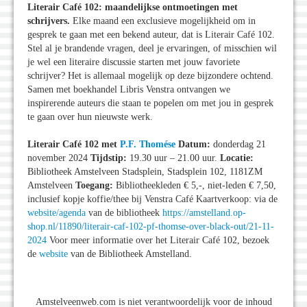
Literair Café 102: maandelijkse ontmoetingen met
schrijvers.
Elke maand een exclusieve mogelijkheid om in
gesprek te gaan met een bekend auteur, dat is Literair Café 102.
Stel al je brandende vragen, deel je ervaringen, of misschien wil
je wel een literaire discussie starten met jouw favoriete
schrijver? Het is allemaal mogelijk op deze bijzondere ochtend.
Samen met boekhandel Libris Venstra ontvangen we
inspirerende auteurs die staan te popelen om met jou in gesprek
te gaan over hun nieuwste werk.
Literair Café 102 met
P.F. Thomése
Datum:
donderdag 21
november 2024
Tijdstip:
19.30 uur – 21.00 uur.
Locatie:
Bibliotheek Amstelveen Stadsplein, Stadsplein 102, 1181ZM
Amstelveen
Toegang:
Bibliotheekleden € 5,-, niet-leden € 7,50,
inclusief kopje koffie/thee bij Venstra Café Kaartverkoop: via de
website/agenda
van de bibliotheek
https://amstelland.op-
shop.nl/11890/literair-caf-102-pf-thomse-over-black-out/21-11-
2024
Voor meer informatie over het Literair Café 102, bezoek
de
website
van de Bibliotheek Amstelland.
Amstelveenweb.com is niet verantwoordelijk voor de inhoud