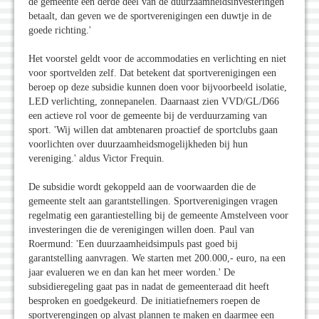
de gemeente een derde deel van de duurzaamheidsinvesteringen
betaalt, dan geven we de sportverenigingen een duwtje in de
goede richting.'
Het voorstel geldt voor de accommodaties en verlichting en niet
voor sportvelden zelf. Dat betekent dat sportverenigingen een
beroep op deze subsidie kunnen doen voor bijvoorbeeld isolatie,
LED verlichting, zonnepanelen. Daarnaast zien VVD/GL/D66
een actieve rol voor de gemeente bij de verduurzaming van
sport. 'Wij willen dat ambtenaren proactief de sportclubs gaan
voorlichten over duurzaamheidsmogelijkheden bij hun
vereniging.' aldus Victor Frequin.
De subsidie wordt gekoppeld aan de voorwaarden die de
gemeente stelt aan garantstellingen. Sportverenigingen vragen
regelmatig een garantiestelling bij de gemeente Amstelveen voor
investeringen die de verenigingen willen doen. Paul van
Roermund: 'Een duurzaamheidsimpuls past goed bij
garantstelling aanvragen. We starten met 200.000,- euro, na een
jaar evalueren we en dan kan het meer worden.' De
subsidieregeling gaat pas in nadat de gemeenteraad dit heeft
besproken en goedgekeurd. De initiatiefnemers roepen de
sportverengingen op alvast plannen te maken en daarmee een