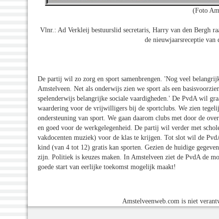
(Foto Am
Vlnr.: Ad Verkleij bestuurslid secretaris, Harry van den Bergh 
de nieuwjaarsreceptie van
De partij wil zo zorg en sport samenbrengen. 'Nog veel belangrijke
Amstelveen. Net als onderwijs zien we sport als een basisvoorzie
spelenderwijs belangrijke sociale vaardigheden.' De PvdA wil graa
waardering voor de vrijwilligers bij de sportclubs. We zien tegeli
ondersteuning van sport. We gaan daarom clubs met door de overh
en goed voor de werkgelegenheid. De partij wil verder met scho
vakdocenten muziek) voor de klas te krijgen. Tot slot wil de Pv
kind (van 4 tot 12) gratis kan sporten. Gezien de huidige gegeven
zijn. Politiek is keuzes maken. In Amstelveen ziet de PvdA de mo
goede start van eerlijke toekomst mogelijk maakt!
Amstelveenweb.com is niet verantw