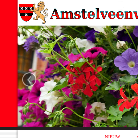
‹
NIEUW