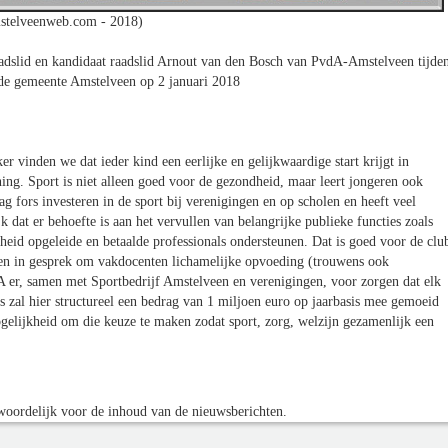
stelveenweb.com - 2018)
raadslid en kandidaat raadslid Arnout van den Bosch van PvdA-Amstelveen tijde
 de gemeente Amstelveen op 2 januari 2018
r vinden we dat ieder kind een eerlijke en gelijkwaardige start krijgt in
ning. Sport is niet alleen goed voor de gezondheid, maar leert jongeren ook
g fors investeren in de sport bij verenigingen en op scholen en heeft veel
jk dat er behoefte is aan het vervullen van belangrijke publieke functies zoals
eid opgeleide en betaalde professionals ondersteunen. Dat is goed voor de clu
len in gesprek om vakdocenten lichamelijke opvoeding (trouwens ook
dA er, samen met Sportbedrijf Amstelveen en verenigingen, voor zorgen dat elk
s zal hier structureel een bedrag van 1 miljoen euro op jaarbasis mee gemoeid
gelijkheid om die keuze te maken zodat sport, zorg, welzijn gezamenlijk een
oordelijk voor de inhoud van de nieuwsberichten.