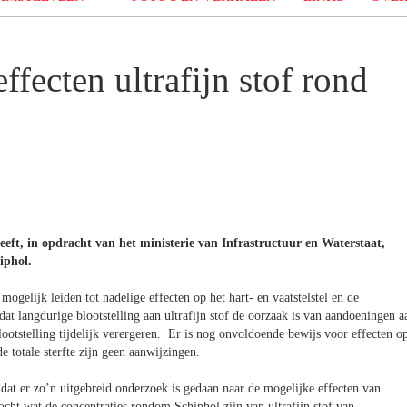
fecten ultrafijn stof rond
heeft, in opdracht van het ministerie van Infrastructuur en Waterstaat,
iphol.
mogelijk leiden tot nadelige effecten op het hart- en vaatstelstel en de
at langdurige blootstelling aan ultrafijn stof de oorzaak is van aandoeningen a
otstelling tijdelijk verergeren. Er is nog onvoldoende bewijs voor effecten o
e totale sterfte zijn geen aanwijzingen.
 dat er zo’n uitgebreid onderzoek is gedaan naar de mogelijke effecten van
zocht wat de concentraties rondom Schiphol zijn van ultrafijn stof van