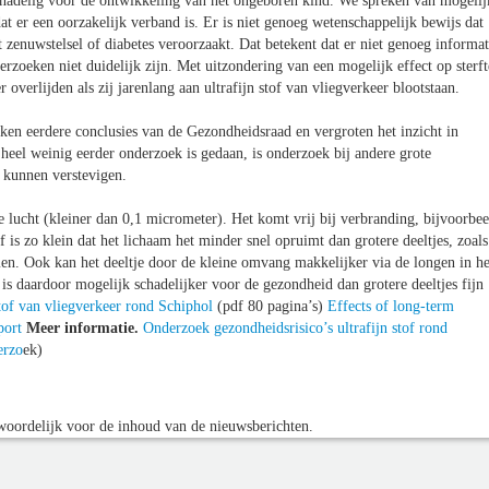
jk nadelig voor de ontwikkeling van het ongeboren kind. We spreken van mogelij
at er een oorzakelijk verband is. Er is niet genoeg wetenschappelijk bewijs dat
et zenuwstelsel of diabetes veroorzaakt. Dat betekent dat er niet genoeg informat
derzoeken niet duidelijk zijn. Met uitzondering van een mogelijk effect op sterft
 overlijden als zij jarenlang aan ultrafijn stof van vliegverkeer blootstaan.
rken eerdere conclusies van de Gezondheidsraad en vergroten het inzicht in
 heel weinig eerder onderzoek is gedaan, is onderzoek bij andere grote
e kunnen verstevigen.
n de lucht (kleiner dan 0,1 micrometer). Het komt vrij bij verbranding, bijvoorbe
of is zo klein dat het lichaam het minder snel opruimt dan grotere deeltjes, zoals
emen. Ook kan het deeltje door de kleine omvang makkelijker via de longen in he
is daardoor mogelijk schadelijker voor de gezondheid dan grotere deeltjes fijn
tof van vliegverkeer rond Schiphol
(pdf 80 pagina’s)
Effects of long-term
port
Meer informatie.
Onderzoek gezondheidsrisico’s ultrafijn stof rond
erzo
ek)
oordelijk voor de inhoud van de nieuwsberichten.