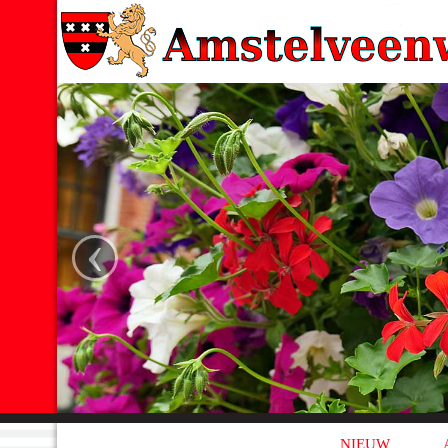
‹
NIEUW