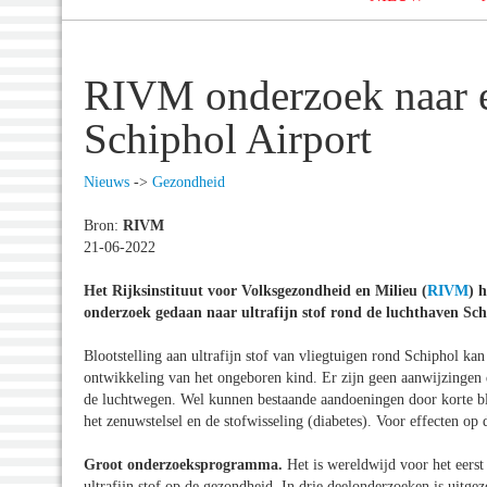
RIVM onderzoek naar ef
Schiphol Airport
Nieuws
->
Gezondheid
Bron:
RIVM
21-06-2022
Het Rijksinstituut voor Volksgezondheid en Milieu (
RIVM
) 
onderzoek gedaan naar ultrafijn stof rond de luchthaven Sch
Blootstelling aan ultrafijn stof van vliegtuigen rond Schiphol kan 
ontwikkeling van het ongeboren kind. Er zijn geen aanwijzingen d
de luchtwegen. Wel kunnen bestaande aandoeningen door korte blo
het zenuwstelsel en de stofwisseling (diabetes). Voor effecten op d
Groot onderzoeksprogramma.
Het is wereldwijd voor het eerst
ultrafijn stof op de gezondheid. In drie deelonderzoeken is uitge