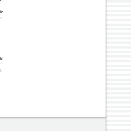
k
ie
e
eld
t