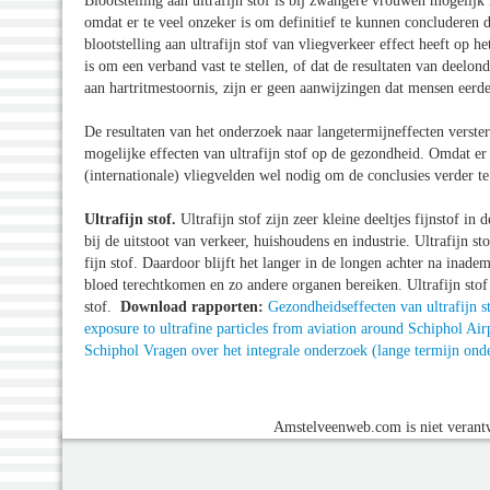
Blootstelling aan ultrafijn stof is bij zwangere vrouwen mogeli
omdat er te veel onzeker is om definitief te kunnen concluderen d
blootstelling aan ultrafijn stof van vliegverkeer effect heeft op h
is om een verband vast te stellen, of dat de resultaten van deelon
aan hartritmestoornis, zijn er geen aanwijzingen dat mensen eerder
De resultaten van het onderzoek naar langetermijneffecten verste
mogelijke effecten van ultrafijn stof op de gezondheid. Omdat er
(internationale) vliegvelden wel nodig om de conclusies verder t
Ultrafijn stof.
Ultrafijn stof zijn zeer kleine deeltjes fijnstof i
bij de uitstoot van verkeer, huishoudens en industrie. Ultrafijn st
fijn stof. Daardoor blijft het langer in de longen achter na inad
bloed terechtkomen en zo andere organen bereiken. Ultrafijn stof 
stof.
Download rapporten:
Gezondheidseffecten van ultrafijn s
exposure to ultrafine particles from aviation around Schiphol Air
Schiphol
Vragen over het integrale onderzoek (lange termijn ond
Amstelveenweb.com is niet verantw