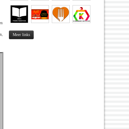
en
n,
Meer links