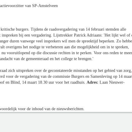
ractievoorzitter van SP-Amstelveen
kritische burgers. Tijdens de raadsvergadering van 14 februari stemden alle
inspreken bij een vergadering. Lijsttrekker Patrick Adriaans: 'Het lijkt wel of 
anger duren vanwege veel insprekers wil men de spreektijd beperken. Zo hebb
lt overigens het nodige te verbeteren aan die mogelijkheid om in te spreken,
nu vooruitlopend op die discussie rechten in te perken. Voor ons reden te mee
andacht van de gemeenteraad en het college te brengen.'
raad zich uitspreken over de geconstateerde misstanden op het gebied van zorg,
erd voor de vergadering van de commissie Burgers en Samenleving op 14 maar
Doof en Blind, 14 maart 18.30 uur voor het raadhuis.
Adres:
Laan Nieuwer-
oordelijk voor de inhoud van de nieuwsberichten.