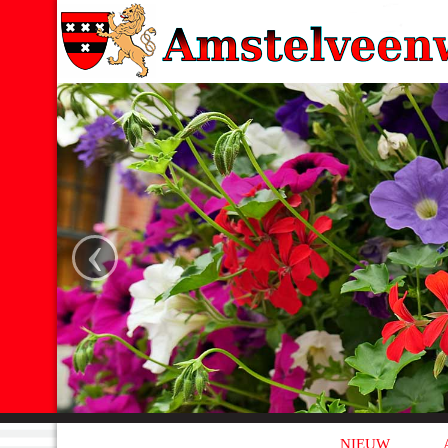
‹
NIEUW