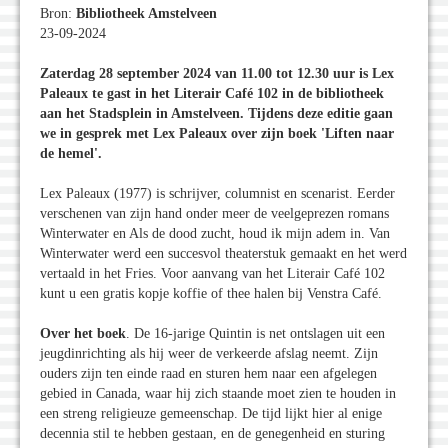
Bron:
Bibliotheek Amstelveen
23-09-2024
Zaterdag 28 september 2024 van 11.00 tot 12.30 uur is Lex
Paleaux te gast in het Literair Café 102 in de bibliotheek
aan het Stadsplein in Amstelveen. Tijdens deze editie gaan
we in gesprek met Lex Paleaux over zijn boek 'Liften naar
de hemel'.
Lex Paleaux (1977) is schrijver, columnist en scenarist. Eerder
verschenen van zijn hand onder meer de veelgeprezen romans
Winterwater en Als de dood zucht, houd ik mijn adem in. Van
Winterwater werd een succesvol theaterstuk gemaakt en het werd
vertaald in het Fries. Voor aanvang van het Literair Café 102
kunt u een gratis kopje koffie of thee halen bij Venstra Café.
Over het boek
. De 16-jarige Quintin is net ontslagen uit een
jeugdinrichting als hij weer de verkeerde afslag neemt. Zijn
ouders zijn ten einde raad en sturen hem naar een afgelegen
gebied in Canada, waar hij zich staande moet zien te houden in
een streng religieuze gemeenschap. De tijd lijkt hier al enige
decennia stil te hebben gestaan, en de genegenheid en sturing