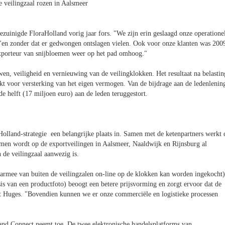
e veilingzaal rozen in Aalsmeer
zuinigde FloraHolland vorig jaar fors. "We zijn erin geslaagd onze operatione
, "en zonder dat er gedwongen ontslagen vielen. Ook voor onze klanten was 200
 exporteur van snijbloemen weer op het pad omhoog."
en, veiligheid en vernieuwing van de veilingklokken. Het resultaat na belastin
kt voor versterking van het eigen vermogen. Van de bijdrage aan de ledenlenin
e helft (17 miljoen euro) aan de leden teruggestort.
Holland-strategie een belangrijke plaats in. Samen met de ketenpartners werkt 
loemen wordt op de exportveilingen in Aalsmeer, Naaldwijk en Rijnsburg al
 de veilingzaal aanwezig is.
armee van buiten de veilingzalen on-line op de klokken kan worden ingekocht)
is van een productfoto) beoogt een betere prijsvorming en zorgt ervoor dat de
egt Huges. "Bovendien kunnen we er onze commerciële en logistieke processen
and Connect neemt toe. De twee elektronische handelsplatforms van