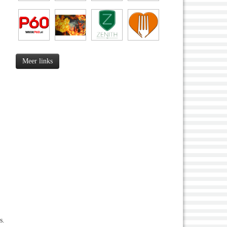
Meer links
s.