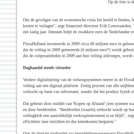
Op de foto is d
Om de gevolgen van de economische crisis het hoofd te bieden, be
kosten te verlagen", zegt financieel directeur Erik Leeuwaarden
een lastig jaar. Intussen helpt de zwakkere euro de Nederlandse
FloraHolland investeerde in 2009 circa 40 miljoen euro in gebouw
dat de veiling in 2009 genereerde (6 miljoen euro*) wordt gebrui
die de coöperatieleden in 2009 aan hun veiling afdroegen, wordt d
Daghandel steeds virtueler
Verdere digitalisering van de verkoopsystemen neemt in de Flora
veiling aan een digitaal platform. Zestig procent van alle snijb
verkocht op basis van informatie, zonder dat het product fysiek in
Dat gebeurt door middel van 'Kopen op Afstand' (een systeem wa
en door beeldveilen. "Beeldveilen (waarbij verkocht wordt op bas
veilingklok een aantrekkelijk verkoopinstrument is en blijft", z
efficiënter mee inrichten en dus ketenkosten besparen."
Ook de digitale daghandel via bemiddelingsorganisatie FloraHoll