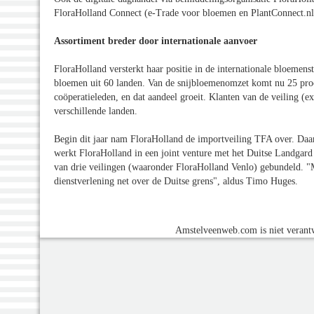
FloraHolland Connect (e-Trade voor bloemen en PlantConnect.nl
Assortiment breder door internationale aanvoer
FloraHolland versterkt haar positie in de internationale bloemens
bloemen uit 60 landen. Van de snijbloemenomzet komt nu 25 proc
coöperatieleden, en dat aandeel groeit. Klanten van de veiling (
verschillende landen.
Begin dit jaar nam FloraHolland de importveiling TFA over. Daar
werkt FloraHolland in een joint venture met het Duitse Landgar
van drie veilingen (waaronder FloraHolland Venlo) gebundeld. "M
dienstverlening net over de Duitse grens", aldus Timo Huges.
Amstelveenweb.com is niet verantw