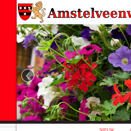
‹
NIEUW