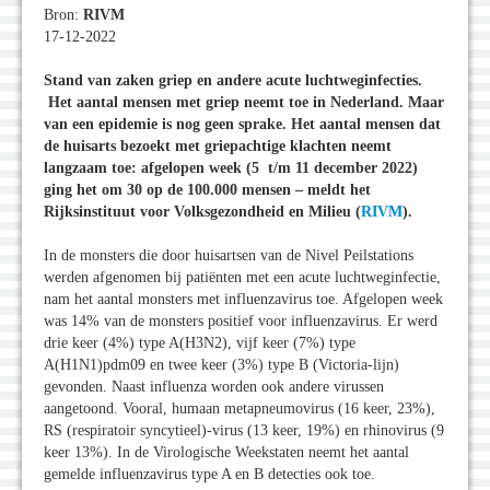
Bron:
RIVM
17-12-2022
Stand van zaken griep en andere acute luchtweginfecties.
Het aantal mensen met griep neemt toe in Nederland. Maar
van een epidemie is nog geen sprake. Het aantal mensen dat
de huisarts bezoekt met griepachtige klachten neemt
langzaam toe: afgelopen week (5 t/m 11 december 2022)
ging het om 30 op de 100.000 mensen – meldt het
Rijksinstituut voor Volksgezondheid en Milieu (
RIVM
).
In de monsters die door huisartsen van de Nivel Peilstations
werden afgenomen bij patiënten met een acute luchtweginfectie,
nam het aantal monsters met influenzavirus toe. Afgelopen week
was 14% van de monsters positief voor influenzavirus. Er werd
drie keer (4%) type A(H3N2), vijf keer (7%) type
A(H1N1)pdm09 en twee keer (3%) type B (Victoria-lijn)
gevonden. Naast influenza worden ook andere virussen
aangetoond. Vooral, humaan metapneumovirus (16 keer, 23%),
RS (respiratoir syncytieel)-virus (13 keer, 19%) en rhinovirus (9
keer 13%). In de Virologische Weekstaten neemt het aantal
gemelde influenzavirus type A en B detecties ook toe.