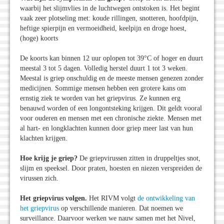
waarbij het slijmvlies in de luchtwegen ontstoken is. Het begint
vaak zeer plotseling met: koude rillingen, snotteren, hoofdpijn,
heftige spierpijn en vermoeidheid, keelpijn en droge hoest,
(hoge) koorts
De koorts kan binnen 12 uur oplopen tot 39°C of hoger en duurt
meestal 3 tot 5 dagen. Volledig herstel duurt 1 tot 3 weken.
Meestal is griep onschuldig en de meeste mensen genezen zonder
medicijnen. Sommige mensen hebben een grotere kans om
ernstig ziek te worden van het griepvirus. Ze kunnen erg
benauwd worden of een longontsteking krijgen. Dit geldt vooral
voor ouderen en mensen met een chronische ziekte. Mensen met
al hart- en longklachten kunnen door griep meer last van hun
klachten krijgen.
Hoe krijg je griep?
De griepvirussen zitten in druppeltjes snot,
slijm en speeksel. Door praten, hoesten en niezen verspreiden de
virussen zich.
Het griepvirus volgen.
Het RIVM volgt
de ontwikkeling van
het griepvirus
op verschillende manieren. Dat noemen we
surveillance. Daarvoor werken we nauw samen met het Nivel,