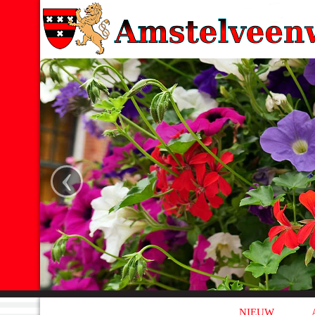
‹
NIEUW