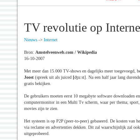
TV revolutie op Interne
Nieuws
->
Internet
Bron:
Amstelveenweb.com / Wikipedia
16-10-2007
Met meer dan 15.000 TV-shows en dagelijks meer toegevoegd, be
Joost
(spreek uit als juiced
[
ʤu:st]. Na een half jaar lang durende
gratis bekijken.
De gebruikers moeten eerst 10 megabyte software downloaden en i
computermonitor in een Multi Tv scherm, waar per thema; sport
movies zijn te zien.
Het systeem is op P2P (peer-to-peer) gebaseerd. De kosten van h
via reclame en advertenties dekken. Dit zal waarschijnlijk zal o
uitgeprobeerd.