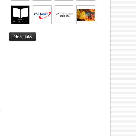
Meer links
k