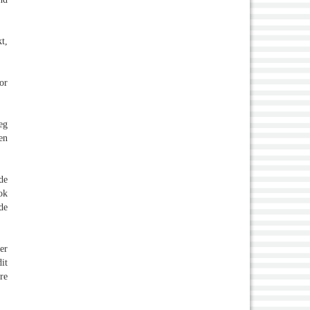
t,
or
eg
en
de
ok
de
er
it
re