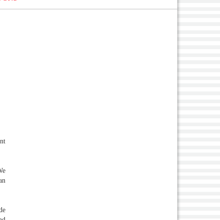
nt
We
an
de
nd