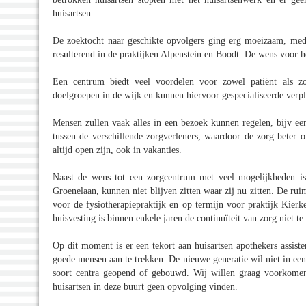
huisartsen.
De zoektocht naar geschikte opvolgers ging erg moeizaam, mede
resulterend in de praktijken Alpenstein en Boodt. De wens voor he
Een centrum biedt veel voordelen voor zowel patiënt als z
doelgroepen in de wijk en kunnen hiervoor gespecialiseerde verp
Mensen zullen vaak alles in een bezoek kunnen regelen, bijv eer
tussen de verschillende zorgverleners, waardoor de zorg beter
altijd open zijn, ook in vakanties.
Naast de wens tot een zorgcentrum met veel mogelijkheden is
Groenelaan, kunnen niet blijven zitten waar zij nu zitten. De rui
voor de fysiotherapiepraktijk en op termijn voor praktijk Kierk
huisvesting is binnen enkele jaren de continuïteit van zorg niet te
Op dit moment is er een tekort aan huisartsen apothekers assist
goede mensen aan te trekken. De nieuwe generatie wil niet in ee
soort centra geopend of gebouwd. Wij willen graag voorkomen d
huisartsen in deze buurt geen opvolging vinden.