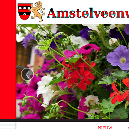
‹
NIEUW