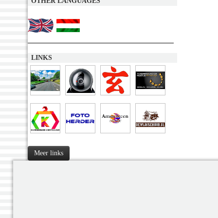
OTHER LANGUAGES
LINKS
Meer links