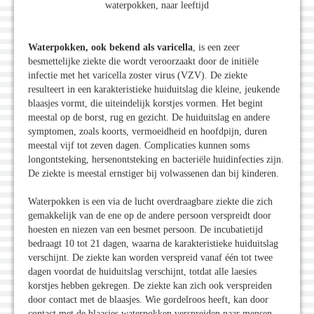
waterpokken, naar leeftijd
Waterpokken, ook bekend als varicella
, is een zeer
besmettelijke ziekte die wordt veroorzaakt door de initiële
infectie met het varicella zoster virus (VZV). De ziekte
resulteert in een karakteristieke huiduitslag die kleine, jeukende
blaasjes vormt, die uiteindelijk korstjes vormen. Het begint
meestal op de borst, rug en gezicht. De huiduitslag en andere
symptomen, zoals koorts, vermoeidheid en hoofdpijn, duren
meestal vijf tot zeven dagen. Complicaties kunnen soms
longontsteking, hersenontsteking en bacteriële huidinfecties zijn.
De ziekte is meestal ernstiger bij volwassenen dan bij kinderen.
Waterpokken is een via de lucht overdraagbare ziekte die zich
gemakkelijk van de ene op de andere persoon verspreidt door
hoesten en niezen van een besmet persoon. De incubatietijd
bedraagt 10 tot 21 dagen, waarna de karakteristieke huiduitslag
verschijnt. De ziekte kan worden verspreid vanaf één tot twee
dagen voordat de huiduitslag verschijnt, totdat alle laesies
korstjes hebben gekregen. De ziekte kan zich ook verspreiden
door contact met de blaasjes. Wie gordelroos heeft, kan door
contact met de blaasjes waterpokken verspreiden naar mensen