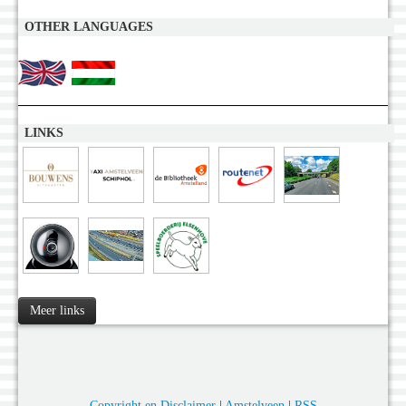
OTHER LANGUAGES
LINKS
Meer links
Copyright en Disclaimer
|
Amstelveen
|
RSS