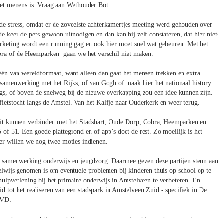
het menens is. Vraag aan Wethouder Bot
de stress, omdat er de zoveelste achterkamertjes meeting werd gehouden over
e keer de pers gewoon uitnodigen en dan kan hij zelf constateren, dat hier niet
arketing wordt een running gag en ook hier moet snel wat gebeuren. Met het
obra of de Heemparken gaan we het verschil niet maken.
 één van wereldformaat, want alleen dan gaat het mensen trekken en extra
 samenwerking met het Rijks, of van Gogh of maak hier het nationaal history
, of boven de snelweg bij de nieuwe overkapping zou een idee kunnen zijn.
n fietstocht langs de Amstel. Van het Kalfje naar Ouderkerk en weer terug.
dit kunnen verbinden met het Stadshart, Oude Dorp, Cobra, Heemparken en
 5 of 51. Een goede plattegrond en of app’s doet de rest. Zo moeilijk is het
ter willen we nog twee moties indienen.
 samenwerking onderwijs en jeugdzorg. Daarmee geven deze partijen steun aan
telwijs genomen is om eventuele problemen bij kinderen thuis op school op te
ulpverlening bij het primaire onderwijs in Amstelveen te verbeteren. En
d tot het realiseren van een stadspark in Amstelveen Zuid - specifiek in De
VVD: