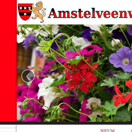
‹
NIEUW