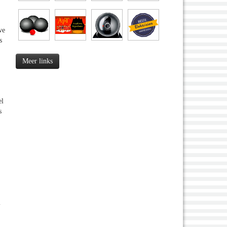
we
s
Meer links
el
s
l