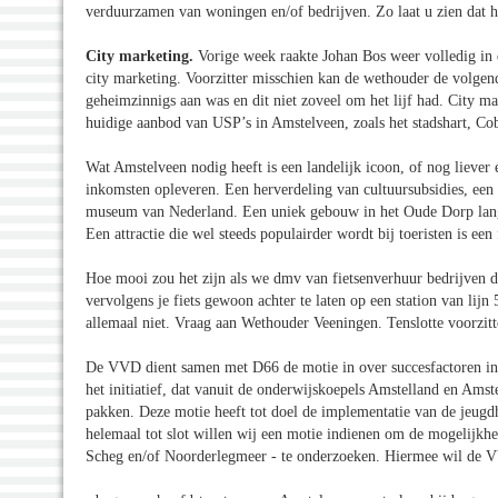
verduurzamen van woningen en/of bedrijven. Zo laat u zien dat 
City marketing
.
Vorige week raakte Johan Bos weer volledig in 
city marketing. Voorzitter misschien kan de wethouder de volgend
geheimzinnigs aan was en dit niet zoveel om het lijf had. City m
huidige aanbod van USP’s in Amstelveen, zoals het stadshart, C
Wat Amstelveen nodig heeft is een landelijk icoon, of nog liever
inkomsten opleveren. Een herverdeling van cultuursubsidies, een
museum van Nederland. Een uniek gebouw in het Oude Dorp langs
Een attractie die wel steeds populairder wordt bij toeristen is ee
Hoe mooi zou het zijn als we dmv van fietsenverhuur bedrijven 
vervolgens je fiets gewoon achter te laten op een station van lijn
allemaal niet. Vraag aan Wethouder Veeningen. Tenslotte voorzit
De VVD dient samen met D66 de motie in over succesfactoren in
het initiatief, dat vanuit de onderwijskoepels Amstelland en Ams
pakken. Deze motie heeft tot doel de implementatie van de jeugdh
helemaal tot slot willen wij een motie indienen om de mogelijkhei
Scheg en/of Noorderlegmeer - te onderzoeken. Hiermee wil de 