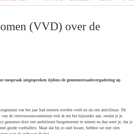
oomen (VVD) over de
ze toespraak uitgesproken tijdens de gemeenteraadsvergadering op
 hoogtepunt van het jaar had moeten worden voelt nu als een anticlimax. De
er van de vertrouwenscommissie trek ik me het bijzonder aan, omdat je je
ico genomen door een ambitieuze burgemeester te nemen en dan weet je, dat je
s met goede voetballers. Maar dat hij zo snel kwam, hebben we niet zien
over naar de orde van de dag.