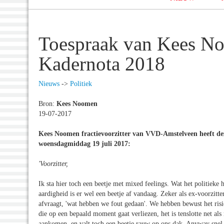
Toespraak van Kees N
Kadernota 2018
Nieuws
->
Politiek
Bron:
Kees Noomen
19-07-2017
Kees Noomen fractievoorzitter van VVD-Amstelveen heeft de
woensdagmiddag 19 juli 2017:
'Voorzitter,
Ik sta hier toch een beetje met mixed feelings. Wat het politieke
aardigheid is er wel een beetje af vandaag. Zeker als ex-voorzitt
afvraagt, 'wat hebben we fout gedaan'. We hebben bewust het ris
die op een bepaald moment gaat verliezen, het is tenslotte net al
aankomen, en valt toch een beetje rauw op ons dak. Anyway snel 