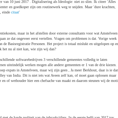
 van 10 juni 2017 . Digitalisering als Ideologie: niet zo slim. Ik citeer 'Alles
cienter en goedkoper zijn om routinewerk weg te snijden. Maar 'dure krachten,
', einde
citaat
'
centiekosten, maar in het afstellen door externe consultants voor wat Amstelveen
j gaan ze dat ongeveer eerst vertellen. Vragen om problemen is dat. Vorige week
n de Basisregistratie Personen. Het project is totaal mislukt en uitgelopen op e
k het nu al niet kan, wie zijn wij dan?
chillende softwarebedrijven 3 verschillende gemeentes volledig te laten
stemen uiteindelijk werken mogen alle andere gemeenten er 1 van de drie kiezen.
oep expats in Amstelveen, maar wij zijn geen , Ja meer Berkhout, daar is ie dan
lley van India. Dit is niet iets wat Aveen zelf kan, of moet gaan oplossen maar
er en of wethouder hier een chefsache van maakt en daarom steunen wij de moti
t de harde realiteit van de inbraakcijfers. In de eerste helft van 2017 tov