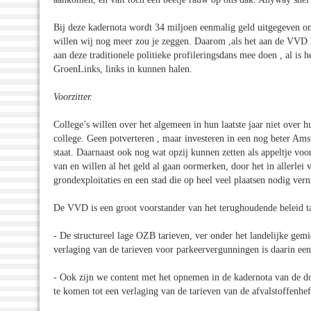
Bij deze kadernota wordt 34 miljoen eenmalig geld uitgegeven om
willen wij nog meer zou je zeggen. Daarom ,als het aan de VVD
aan deze traditionele politieke profileringsdans mee doen , al is
GroenLinks, links in kunnen halen.
Voorzitter.
College’s willen over het algemeen in hun laatste jaar niet over 
college. Geen potverteren , maar investeren in een nog beter Ams
staat. Daarnaast ook nog wat opzij kunnen zetten als appeltje vo
van en willen al het geld al gaan oormerken, door het in allerle
grondexploitaties en een stad die op heel veel plaatsen nodig v
De VVD is een groot voorstander van het terughoudende beleid ta
- De structureel lage OZB tarieven, ver onder het landelijke gemi
verlaging van de tarieven voor parkeervergunningen is daarin ee
- Ook zijn we content met het opnemen in de kadernota van de d
te komen tot een verlaging van de tarieven van de afvalstoffenhe