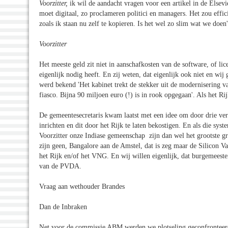
Voorzitter,
ik wil de aandacht vragen voor een artikel in de Elsevier
moet digitaal, zo proclameren politici en managers. Het zou effi
zoals ik staan nu zelf te kopieren. Is het wel zo slim wat we doen
Voorzitter
Het meeste geld zit niet in aanschafkosten van de software, of li
eigenlijk nodig heeft. En zij weten, dat eigenlijk ook niet en wi
werd bekend 'Het kabinet trekt de stekker uit de modernisering va
fiasco. Bijna 90 miljoen euro (!) is in rook opgegaan'. Als het Rij
De gemeentesecretaris kwam laatst met een idee om door drie vers
inrichten en dit door het Rijk te laten bekostigen. En als die sy
Voorzitter onze Indiase gemeenschap zijn dan wel het grootste gr
zijn geen, Bangalore aan de Amstel, dat is zeg maar de Silicon Va
het Rijk en/of het VNG. En wij willen eigenlijk, dat burgemeest
van de PVDA.
Vraag aan wethouder Brandes
Dan de Inbraken
Net voor de commissie ABM werden we plotseling geconfronteerd me