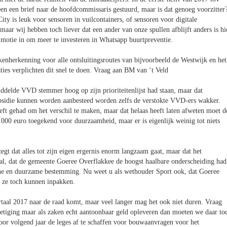
n een brief naar de hoofdcommissaris gestuurd, maar is dat genoeg voorzitter
ity is leuk voor sensoren in vuilcontainers, of sensoren voor digitale
maar wij hebben toch liever dat een ander van onze spullen afblijft anders is hi
motie in om meer te investeren in Whatsapp buurtpreventie.
kenherkenning voor alle ontsluitingsroutes van bijvoorbeeld de Westwijk en het
ies verplichten dit snel te doen. Vraag aan BM van ‘t Veld
ddelde VVD stemmer hoog op zijn prioriteitenlijst had staan, maar dat
bsidie kunnen worden aanbesteed worden zelfs de verstokte VVD-ers wakker.
t gehad om het verschil te maken, maar dat helaas heeft laten afweten moet d
00 euro toegekend voor duurzaamheid, maar er is eigenlijk weinig tot niets
gt dat alles tot zijn eigen ergernis enorm langzaam gaat, maar dat het
naal, dat de gemeente Goeree Overflakkee de hoogst haalbare onderscheiding had
ene en duurzame bestemming. Nu weet u als wethouder Sport ook, dat Goeree
e ze toch kunnen inpakken.
taal 2017 naar de raad komt, maar veel langer mag het ook niet duren. Vraag
ietiging maar als zaken echt aantoonbaar geld opleveren dan moeten we daar to
or volgend jaar de leges af te schaffen voor bouwaanvragen voor het