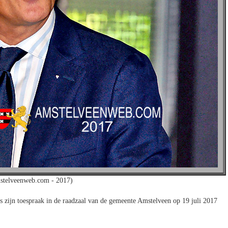
stelveenweb.com - 2017)
zijn toespraak in de raadzaal van de gemeente Amstelveen op 19 juli 2017