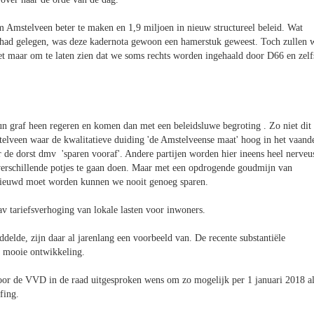
 Amstelveen beter te maken en 1,9 miljoen in nieuw structureel beleid. Wat
 had gelegen, was deze kadernota gewoon een hamerstuk geweest. Toch zullen 
 het maar om te laten zien dat we soms rechts worden ingehaald door D66 en zelf
hun graf heen regeren en komen dan met een beleidsluwe begroting . Zo niet dit
telveen waar de kwalitatieve duiding 'de Amstelveense maat' hoog in het vaand
or de dorst dmv 'sparen vooraf'. Andere partijen worden hier ineens heel nerveu
i verschillende potjes te gaan doen. Maar met een opdrogende goudmijn van
ernieuwd moet worden kunnen we nooit genoeg sparen.
v tariefsverhoging van lokale lasten voor inwoners.
ddelde, zijn daar al jarenlang een voorbeeld van. De recente substantiële
n mooie ontwikkeling.
oor de VVD in de raad uitgesproken wens om zo mogelijk per 1 januari 2018 a
ffing.