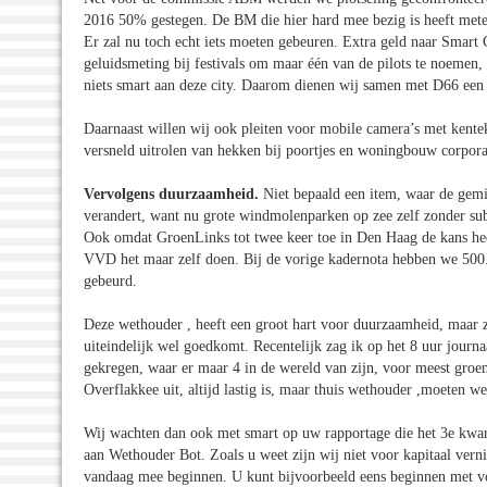
2016 50% gestegen. De BM die hier hard mee bezig is heeft metee
Er zal nu toch echt iets moeten gebeuren. Extra geld naar Smart C
geluidsmeting bij festivals om maar één van de pilots te noemen, 
niets smart aan deze city. Daarom dienen wij samen met D66 een 
Daarnaast willen wij ook pleiten voor mobile camera’s met kente
versneld uitrolen van hekken bij poortjes en woningbouw corporat
Vervolgens duurzaamheid.
Niet bepaald een item, waar de gemi
verandert, want nu grote windmolenparken op zee zelf zonder su
Ook omdat GroenLinks tot twee keer toe in Den Haag de kans heef
VVD het maar zelf doen. Bij de vorige kadernota hebben we 500.0
gebeurd.
Deze wethouder , heeft een groot hart voor duurzaamheid, maar ze
uiteindelijk wel goedkomt. Recentelijk zag ik op het 8 uur jour
gekregen, waar er maar 4 in de wereld van zijn, voor meest gro
Overflakkee uit, altijd lastig is, maar thuis wethouder ,moeten w
Wij wachten dan ook met smart op uw rapportage die het 3e kwar
aan Wethouder Bot. Zoals u weet zijn wij niet voor kapitaal vern
vandaag mee beginnen. U kunt bijvoorbeeld eens beginnen met vo