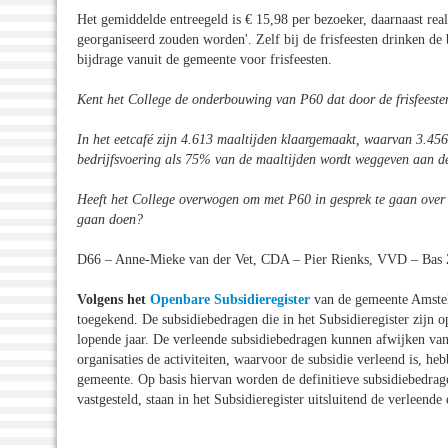
Het gemiddelde entreegeld is € 15,98 per bezoeker, daarnaast real
georganiseerd zouden worden'. Zelf bij de frisfeesten drinken de 
bijdrage vanuit de gemeente voor frisfeesten.
Kent het College de onderbouwing van P60 dat door de frisfeeste
In het eetcafé zijn 4.613 maaltijden klaargemaakt, waarvan 3.456 v
bedrijfsvoering als 75% van de maaltijden wordt weggeven aan 
Heeft het College overwogen om met P60 in gesprek te gaan over de
gaan doen?
D66 – Anne-Mieke van der Vet, CDA – Pier Rienks, VVD – Bas
Volgens het
Openbare Subsidieregister
van de gemeente Amstelv
toegekend. De subsidiebedragen die in het Subsidieregister zijn o
lopende jaar. De verleende subsidiebedragen kunnen afwijken van
organisaties de activiteiten, waarvoor de subsidie verleend is, h
gemeente. Op basis hiervan worden de definitieve subsidiebedrage
vastgesteld, staan in het Subsidieregister uitsluitend de verleende