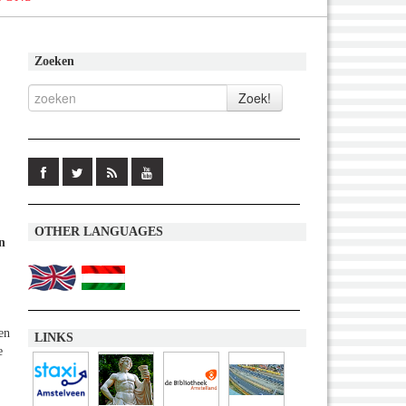
Zoeken
OTHER LANGUAGES
n
en
LINKS
e