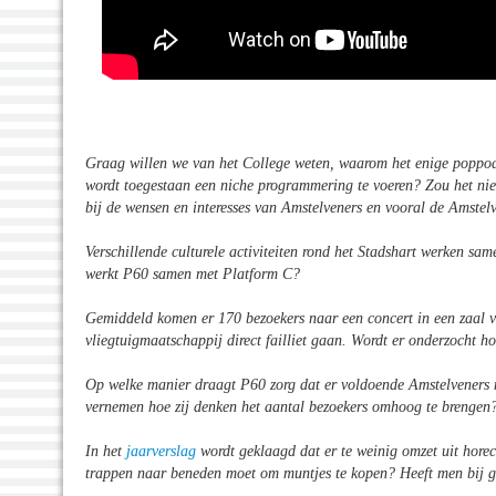
Graag willen we van het College weten, waarom het enige poppod
wordt toegestaan een niche programmering te voeren? Zou het nie
bij de wensen en interesses van Amstelveners en vooral de Amste
Verschillende culturele activiteiten rond het Stadshart werken sa
werkt P60 samen met Platform C?
Gemiddeld komen er 170 bezoekers naar een concert in een zaal v
vliegtuigmaatschappij direct failliet gaan. Wordt er onderzocht h
Op welke manier draagt P60 zorg dat er voldoende Amstelveners 
vernemen hoe zij denken het aantal bezoekers omhoog te brenge
In het
jaarverslag
wordt geklaagd dat er te weinig omzet uit horec
trappen naar beneden moet om muntjes te kopen? Heeft men bij 