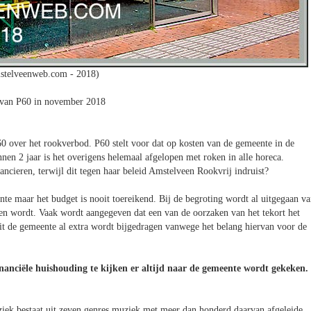
stelveenweb.com - 2018)
van P60 in november 2018
over het rookverbod. P60 stelt voor dat op kosten van de gemeente in de
n 2 jaar is het overigens helemaal afgelopen met roken in alle horeca.
cieren, terwijl dit tegen haar beleid Amstelveen Rookvrij indruist?
te maar het budget is nooit toereikend. Bij de begroting wordt al uitgegaan v
eden wordt. Vaak wordt aangegeven dat een van de oorzaken van het tekort het
uit de gemeente al extra wordt bijgedragen vanwege het belang hiervan voor de
inanciële huishouding te kijken er altijd naar de gemeente wordt gekeken.
uziek bestaat uit zeven genres muziek met meer dan honderd daarvan afgeleide