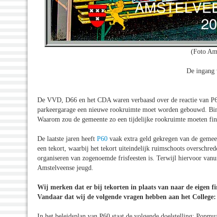
(Foto Am
De ingang 
De VVD, D66 en het CDA waren verbaasd over de reactie van P60 
parkeergarage een nieuwe rookruimte moet worden gebouwd. Binne
Waarom zou de gemeente zo een tijdelijke rookruimte moeten finan
De laatste jaren heeft
P60
vaak extra geld gekregen van de gemeen
een tekort, waarbij het tekort uiteindelijk ruimschoots overschr
organiseren van zogenoemde frisfeesten is. Terwijl hiervoor van
Amstelveense jeugd.
Wij merken dat er bij tekorten in plaats van naar de eigen f
Vandaar dat wij de volgende vragen hebben aan het College:
In het beleidsplan van P60 staat de volgende doelstelling: Popm