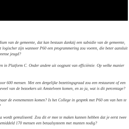
ium van de gemeente, dat kan bestaan dankzij een subsidie van de gemeente,
t logischer zijn wanneer P60 een programmering zou voeren, die beter aansluit
lveense jeugd?
men in Platform C. Onder andere uit oogpunt van efficiëntie. Op welke manier
oor 600 mensen. Met een dergelijke bezettingsgraad zou een restaurant of een
oeveel van de bezoekers uit Amstelveen komen, en zo ja, wat is dit percentage?
naar de evenementen komen? Is het College in gesprek met P60 om van hen te
n?
a wordt gerealiseerd. Zou dit er mee te maken kunnen hebben dat je eerst twee
gemiddeld 170 mensen een betaalsysteem met munten nodig?