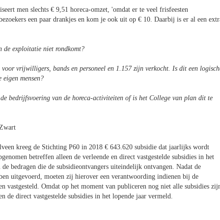
iseert men slechts € 9,51 horeca-omzet, 'omdat er te veel frisfeesten
bezoekers een paar drankjes en kom je ook uit op € 10. Daarbij is er al een extr
n de exploitatie niet rondkomt?
oor vrijwilligers, bands en personeel en 1.157 zijn verkocht. Is dit een logisch
de eigen mensen?
 bedrijfsvoering van de horeca-activiteiten of is het College van plan dit te
 Zwart
een kreeg de Stichting P60 in 2018 € 643.620 subsidie dat jaarlijks wordt
pgenomen betreffen alleen de verleende en direct vastgestelde subsidies in het
 de bedragen die de subsidieontvangers uiteindelijk ontvangen. Nadat de
ebben uitgevoerd, moeten zij hierover een verantwoording indienen bij de
n vastgesteld. Omdat op het moment van publiceren nog niet alle subsidies zij
 en de direct vastgestelde subsidies in het lopende jaar vermeld.