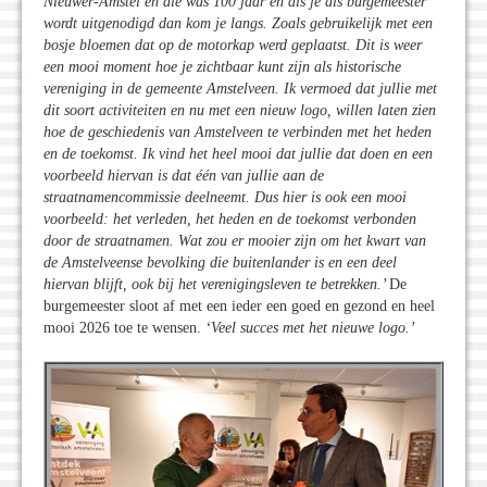
Nieuwer-Amstel en die was 100 jaar en als je als burgemeester
wordt uitgenodigd dan kom je langs. Zoals gebruikelijk met een
bosje bloemen dat op de motorkap werd geplaatst. Dit is weer
een mooi moment hoe je zichtbaar kunt zijn als historische
vereniging in de gemeente Amstelveen. Ik vermoed dat jullie met
dit soort activiteiten en nu met een nieuw logo, willen laten zien
hoe de geschiedenis van Amstelveen te verbinden met het heden
en de toekomst. Ik vind het heel mooi dat jullie dat doen en een
voorbeeld hiervan is dat één van jullie aan de
straatnamencommissie deelneemt. Dus hier is ook een mooi
voorbeeld: het verleden, het heden en de toekomst verbonden
door de straatnamen. Wat zou er mooier zijn om het kwart van
de Amstelveense bevolking die buitenlander is en een deel
hiervan blijft, ook bij het verenigingsleven te betrekken.’
De
burgemeester sloot af met een ieder een goed en gezond en heel
mooi 2026 toe te wensen.
‘Veel succes met het nieuwe logo.’