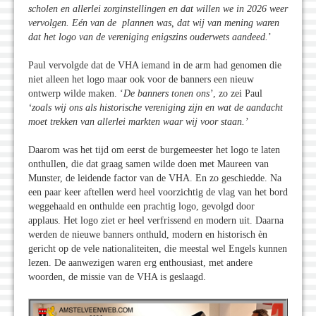
scholen en allerlei zorginstellingen en dat willen we in 2026 weer
vervolgen. Eén van de plannen was, dat wij van mening waren
dat het logo van de vereniging enigszins ouderwets aandeed.
’
Paul vervolgde dat de VHA iemand in de arm had genomen die
niet alleen het logo maar ook voor de banners een nieuw
ontwerp wilde maken. ‘
De banners tonen ons’
, zo zei Paul
‘zoals wij ons als historische vereniging zijn en wat de aandacht
moet trekken van allerlei markten waar wij voor staan.’
Daarom was het tijd om eerst de burgemeester het logo te laten
onthullen, die dat graag samen wilde doen met Maureen van
Munster, de leidende factor van de VHA. En zo geschiedde. Na
een paar keer aftellen werd heel voorzichtig de vlag van het bord
weggehaald en onthulde een prachtig logo, gevolgd door
applaus. Het logo ziet er heel verfrissend en modern uit. Daarna
werden de nieuwe banners onthuld, modern en historisch èn
gericht op de vele nationaliteiten, die meestal wel Engels kunnen
lezen. De aanwezigen waren erg enthousiast, met andere
woorden, de missie van de VHA is geslaagd.