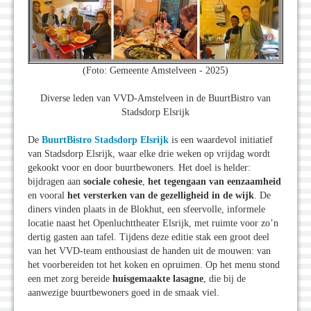
(Foto: Gemeente Amstelveen - 2025)
Diverse leden van VVD-Amstelveen in de BuurtBistro van
Stadsdorp Elsrijk
De
BuurtBistro Stadsdorp Elsrijk
is een waardevol initiatief
van Stadsdorp Elsrijk, waar elke drie weken op vrijdag wordt
gekookt voor en door buurtbewoners. Het doel is helder:
bijdragen aan
sociale cohesie
,
het tegengaan van eenzaamheid
en vooral
het versterken van de gezelligheid in de wijk
. De
diners vinden plaats in de Blokhut, een sfeervolle, informele
locatie naast het Openluchttheater Elsrijk, met ruimte voor zo’n
dertig gasten aan tafel. Tijdens deze editie stak een groot deel
van het VVD-team enthousiast de handen uit de mouwen: van
het voorbereiden tot het koken en opruimen. Op het menu stond
een met zorg bereide
huisgemaakte lasagne
, die bij de
aanwezige buurtbewoners goed in de smaak viel.