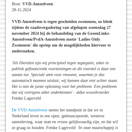
Bron:
VVD-Amstelveen
28-11-2024
VVD-Amstelveen is tegen gescheiden zwemmen, zo bleek
tijdens de raadsvergadering van afgelopen woensdag 27
november 2024 bij de behandeling van de GroenLinks-
Amstelveen/PvdA-Amstelveen motie
'Ladies Only
Zwemmen
' die opriep om de mogelijkheden hiervoor te
onderzoeken.
'Als liberalen zijn wij principieel tegen segregatie, zeker in
publiek gefinancierde voorzieningen en dit voorstel is daar een
aanzet toe. Speciale uren voor vrouwen, waarmee je dus
automatisch mannen uitsluit; wij kunnen daar niet achter staan.
Het is niet de juiste oplossing voor het probleem. Een probleem
dat wij overigens zeker onderkennen
'
- aldus woordvoerder
Femke Lagerveld
De VVD-Amstelveen
neemt het standpunt in dat we in
Nederland leven in een open, geëmancipeerde, westerse
samenleving, waar man en vrouw gelijkwaardig zijn, en dat wil
ze graag zo houden. Femke Lagerveld:
'In onze maatschappij is