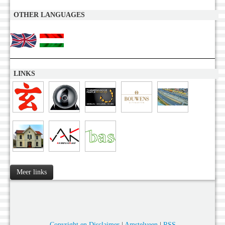
OTHER LANGUAGES
LINKS
Meer links
Copyright en Disclaimer
|
Amstelveen
|
RSS