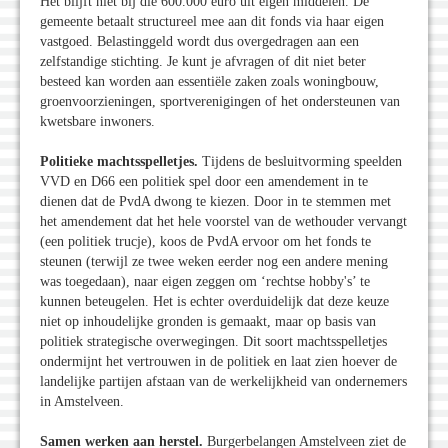
Het blijft niet bij die 600.000 euro uit eigen middelen. De
gemeente betaalt structureel mee aan dit fonds via haar eigen
vastgoed. Belastinggeld wordt dus overgedragen aan een
zelfstandige stichting. Je kunt je afvragen of dit niet beter
besteed kan worden aan essentiële zaken zoals woningbouw,
groenvoorzieningen, sportverenigingen of het ondersteunen van
kwetsbare inwoners.
Politieke machtsspelletjes.
Tijdens de besluitvorming speelden
VVD en D66 een politiek spel door een amendement in te
dienen dat de PvdA dwong te kiezen. Door in te stemmen met
het amendement dat het hele voorstel van de wethouder vervangt
(een politiek trucje), koos de PvdA ervoor om het fonds te
steunen (terwijl ze twee weken eerder nog een andere mening
was toegedaan), naar eigen zeggen om ‘rechtse hobby's’ te
kunnen beteugelen. Het is echter overduidelijk dat deze keuze
niet op inhoudelijke gronden is gemaakt, maar op basis van
politiek strategische overwegingen. Dit soort machtsspelletjes
ondermijnt het vertrouwen in de politiek en laat zien hoever de
landelijke partijen afstaan van de werkelijkheid van ondernemers
in Amstelveen.
Samen werken aan herstel.
Burgerbelangen Amstelveen ziet de