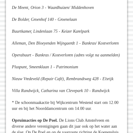
De Meent, Orion 3 - Waardhuizen/ Middenhoven
De Bolder, Groenhof 140 - Groenelaan
Buurtkamer, Lindenlaan 75 - Keizer Karelpark
Alleman, Den Bloeyenden Wijngaerdt 1 - Bankras/ Kostverloren
Operabuurt - Bankras / Kostverloren (adres volgt na aanmelden)
Pluspunt, Smeenklaan 1 - Patrimonium
Nieuw Vredeveld (Repair Café), Rembrandtweg 428 - Elsrijk
Villa Randwijck, Catharina van Clevepark 10 - Randwijck
* De schoonmaakactie bij Wijkcentrum Westend start om 12.00
uur en bij het Noorddamcentrum om 14.00 uur.
Opruimacties op De Poel.
De Lions Club Amstelveen en
diverse andere verenigingen gaan dit jaar ook op het water aan
de slag. Op De Poel en op de vaarroute richting de Koenensluis