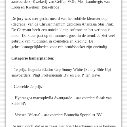
aanvoerders: Kwekerij van Geffen VOF, Mts. Lambregts-van
Loon en Kwekerij Berkelrode
De jury was zeer gecharmeerd van het subtiele kleurverloop
(dégradé) van de Chrysanthemum geplozen Anastasia Star Pink.
De Chrysant heeft een unieke kleur, softtone en het verloop is
mooi. De kleur past op dit moment goed in de trend. Je ziet veel
gebruik van huidtinten in cosmetica en kleding. De
gebruiksmogelijkheden voor een bruidsboeket zijn oneindig.
Categorie kamerplanten:
- 1e prijs: Begonia Elatior Grp Sunny White (Sunny Side Up) –
aanvoerders: Pligt Professionals BV en J.& P. ten Have
- Gedeelde 2e prijs:
Hydrangea macrophylla Avantgarde – aanvoerder: Sjaak van
Schie BV
Vriesea 'Valetta' – aanvoerder: Bromelia Specialist BV
De jury vindt, dat je je zeker niet hoeft te schamen als je begonia