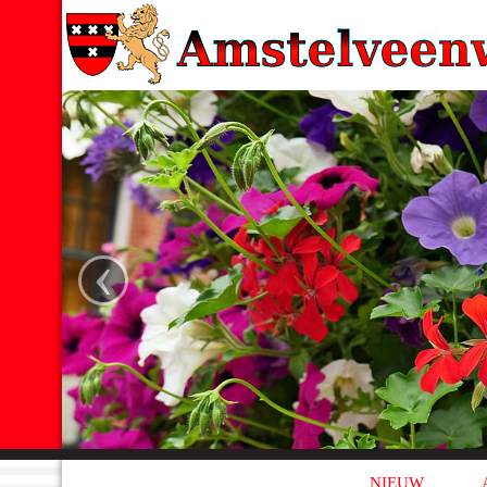
‹
NIEUW