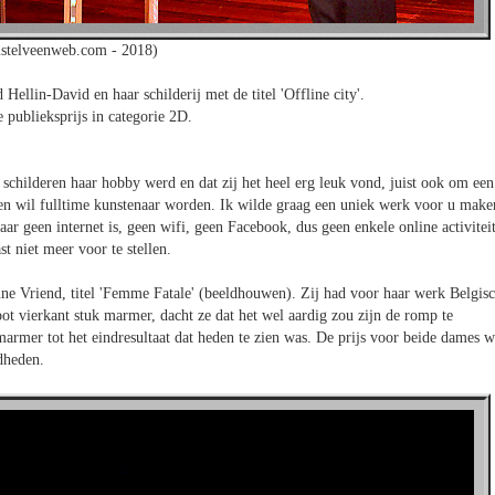
stelveenweb.com - 2018)
ellin-David en haar schilderij met de titel 'Offline city'.
 publieksprijs in categorie 2D.
 schilderen haar hobby werd en dat zij het heel erg leuk vond, juist ook om een
ar en wil fulltime kunstenaar worden. Ik wilde graag een uniek werk voor u make
aar geen internet is, geen wifi, geen Facebook, dus geen enkele online activiteit
t niet meer voor te stellen.
nne Vriend, titel 'Femme Fatale' (beeldhouwen). Zij had voor haar werk Belgis
t vierkant stuk marmer, dacht ze dat het wel aardig zou zijn de romp te
marmer tot het eindresultaat dat heden te zien was. De prijs voor beide dames w
dheden.