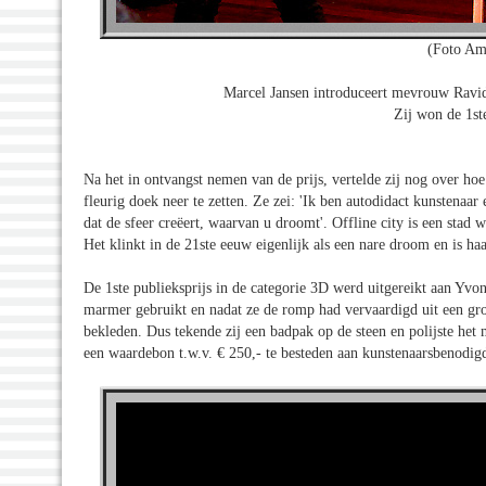
(Foto Am
Marcel Jansen introduceert mevrouw Ravid H
Zij won de 1ste
Na het in ontvangst nemen van de prijs, vertelde zij nog over hoe
fleurig doek neer te zetten. Ze zei: 'Ik ben autodidact kunstena
dat de sfeer creëert, waarvan u droomt'. Offline city is een stad w
Het klinkt in de 21ste eeuw eigenlijk als een nare droom en is haas
De 1ste publieksprijs in de categorie 3D werd uitgereikt aan Yvo
marmer gebruikt en nadat ze de romp had vervaardigd uit een groo
bekleden. Dus tekende zij een badpak op de steen en polijste het 
een waardebon t.w.v. € 250,- te besteden aan kunstenaarsbenodig